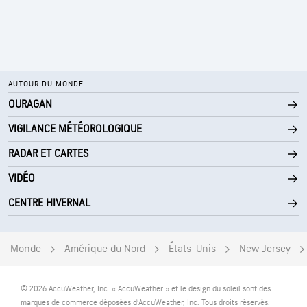
AUTOUR DU MONDE
OURAGAN
VIGILANCE MÉTÉOROLOGIQUE
RADAR ET CARTES
VIDÉO
CENTRE HIVERNAL
Monde
Amérique du Nord
États-Unis
New Jersey
© 2026 AccuWeather, Inc. « AccuWeather » et le design du soleil sont des
marques de commerce déposées d’AccuWeather, Inc. Tous droits réservés.