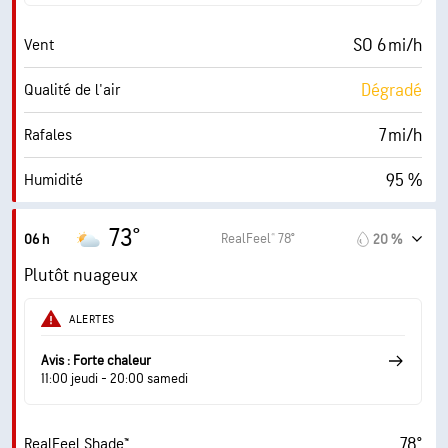
24900 pi
Plafond nuageux
SO 6 mi/h
Vent
Dégradé
Qualité de l'air
7 mi/h
Rafales
95 %
Humidité
72° F
Point de rosée
73°
RealFeel® 78°
06 h
20 %
0 (Sombre)
AccuLumen Brightness Index™
Plutôt nuageux
76 %
Couverture nuageuse
ALERTES
10 mi
Visibilité
Avis : Forte chaleur
11:00 jeudi - 20:00 samedi
30000 pi
Plafond nuageux
78°
RealFeel Shade™