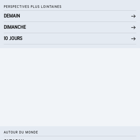
78 %
Humidité
PERSPECTIVES PLUS LOINTAINES
DEMAIN
72° F
Point de rosée
DIMANCHE
0 (Sombre)
AccuLumen Brightness Index™
10 JOURS
45 %
Couverture nuageuse
10 mi
Visibilité
30000 pi
Plafond nuageux
AUTOUR DU MONDE