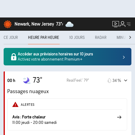
Newark, New Jersey
73°
F
CE JOUR
HEURE PAR HEURE
10 JOURS
RADAR
MINUTECA
Accéder aux prévisions horaires sur 10 jours
Activez votre abonnement Premium+
73°
RealFeel® 79°
00 h
34 %
Passages nuageux
ALERTES
Avis : Forte chaleur
11:00 jeudi - 20:00 samedi