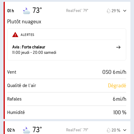
73°
RealFeel® 79°
01 h
29 %
Plutôt nuageux
ALERTES
Avis : Forte chaleur
11:00 jeudi - 20:00 samedi
OSO 6 mi/h
Vent
Dégradé
Qualité de l'air
6 mi/h
Rafales
100 %
Humidité
73° F
Point de rosée
73°
RealFeel® 79°
02 h
20 %