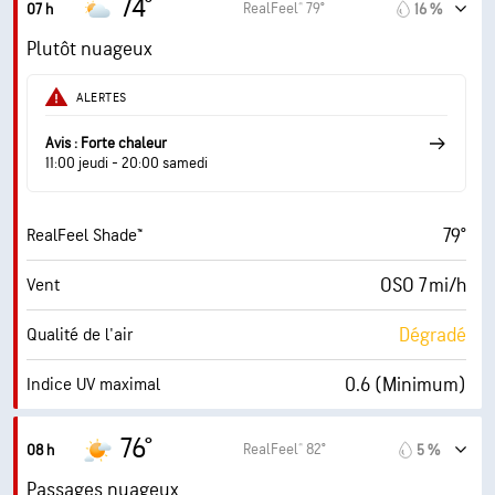
74°
RealFeel® 79°
07 h
16 %
Plutôt nuageux
ALERTES
Avis : Forte chaleur
11:00 jeudi - 20:00 samedi
79°
RealFeel Shade™
OSO 7 mi/h
Vent
Dégradé
Qualité de l'air
0.6 (Minimum)
Indice UV maximal
8 mi/h
Rafales
76°
RealFeel® 82°
08 h
5 %
95 %
Humidité
Passages nuageux