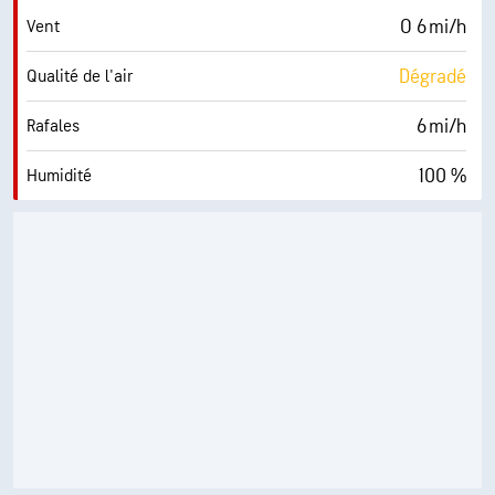
O 6 mi/h
Vent
Dégradé
Qualité de l'air
6 mi/h
Rafales
100 %
Humidité
73° F
Point de rosée
0 (Sombre)
AccuLumen Brightness Index™
74 %
Couverture nuageuse
10 mi
Visibilité
2000 pi
Plafond nuageux