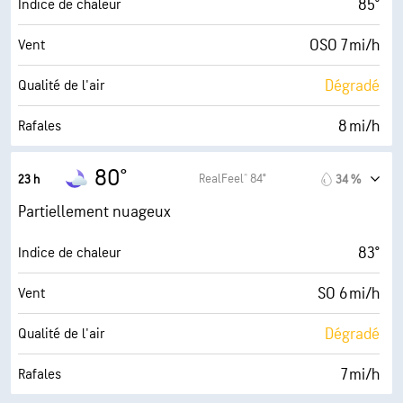
85°
Indice de chaleur
45 %
Couverture nuageuse
OSO 7 mi/h
Vent
10 mi
Visibilité
Dégradé
Qualité de l'air
30000 pi
Plafond nuageux
8 mi/h
Rafales
76 %
Humidité
80°
RealFeel® 84°
23 h
34 %
72° F
Point de rosée
Partiellement nuageux
0 (Sombre)
AccuLumen Brightness Index™
83°
Indice de chaleur
45 %
Couverture nuageuse
SO 6 mi/h
Vent
10 mi
Visibilité
Dégradé
Qualité de l'air
30000 pi
Plafond nuageux
7 mi/h
Rafales