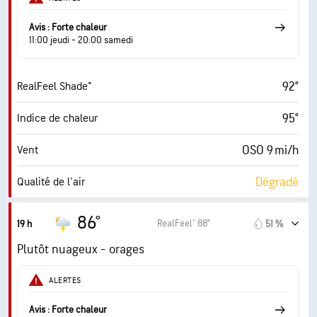
72° F
Point de rosée
Avis : Forte chaleur
11:00 jeudi - 20:00 samedi
6 (Moyenne)
AccuLumen Brightness Index™
92°
RealFeel Shade™
70 %
Couverture nuageuse
95°
Indice de chaleur
10 mi
Visibilité
OSO 9 mi/h
Vent
30000 pi
Plafond nuageux
Dégradé
Qualité de l'air
1.5 (Minimum)
Indice UV maximal
86°
RealFeel® 88°
19 h
51 %
17 mi/h
Rafales
Plutôt nuageux - orages
57 %
Humidité
ALERTES
72° F
Point de rosée
Avis : Forte chaleur