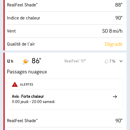
88°
RealFeel Shade™
70 %
Couverture nuageuse
90°
Indice de chaleur
10 mi
Visibilité
SO 8 mi/h
Vent
14700 pi
Plafond nuageux
Dégradé
Qualité de l'air
3.8 (Modéré)
Indice UV maximal
86°
RealFeel® 97°
12 h
7 %
13 mi/h
Rafales
Passages nuageux
69 %
Humidité
ALERTES
73° F
Point de rosée
Avis : Forte chaleur
11:00 jeudi - 20:00 samedi
6 (Moyenne)
AccuLumen Brightness Index™
90°
RealFeel Shade™
70 %
Couverture nuageuse