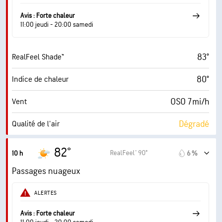
6 (Moyenne)
AccuLumen Brightness Index™
Avis : Forte chaleur
11:00 jeudi - 20:00 samedi
70 %
Couverture nuageuse
83°
RealFeel Shade™
10 mi
Visibilité
80°
Indice de chaleur
14700 pi
Plafond nuageux
OSO 7 mi/h
Vent
Dégradé
Qualité de l'air
1.8 (Minimum)
Indice UV maximal
82°
RealFeel® 90°
10 h
6 %
10 mi/h
Rafales
Passages nuageux
82 %
Humidité
ALERTES
72° F
Point de rosée
Avis : Forte chaleur