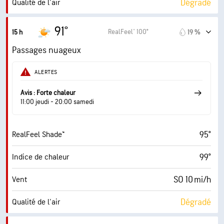
Dégradé
Qualité de l'air
7.4 (Élevé)
Indice UV maximal
91°
RealFeel® 100°
15 h
19 %
20 mi/h
Rafales
Passages nuageux
56 %
Humidité
ALERTES
72° F
Point de rosée
Avis : Forte chaleur
11:00 jeudi - 20:00 samedi
6 (Moyenne)
AccuLumen Brightness Index™
95°
RealFeel Shade™
65 %
Couverture nuageuse
99°
Indice de chaleur
10 mi
Visibilité
SO 10 mi/h
Vent
30000 pi
Plafond nuageux
Dégradé
Qualité de l'air