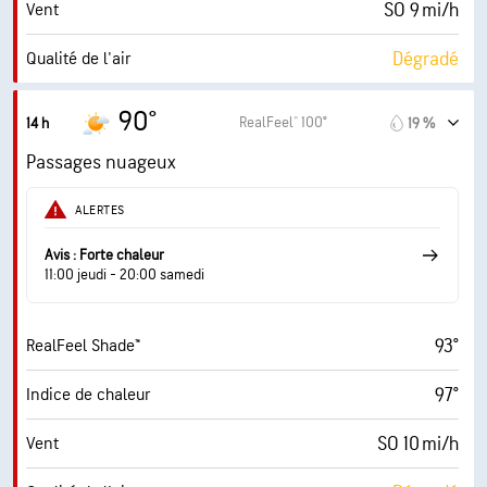
SO 9 mi/h
Vent
19800 pi
Plafond nuageux
Dégradé
Qualité de l'air
7.0 (Élevé)
Indice UV maximal
90°
RealFeel® 100°
14 h
19 %
17 mi/h
Rafales
Passages nuageux
59 %
Humidité
ALERTES
72° F
Point de rosée
Avis : Forte chaleur
11:00 jeudi - 20:00 samedi
6 (Moyenne)
AccuLumen Brightness Index™
93°
RealFeel Shade™
69 %
Couverture nuageuse
97°
Indice de chaleur
10 mi
Visibilité
SO 10 mi/h
Vent
24900 pi
Plafond nuageux