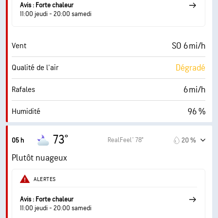
10 mi
Visibilité
Avis : Forte chaleur
11:00 jeudi - 20:00 samedi
19800 pi
Plafond nuageux
SO 6 mi/h
Vent
Dégradé
Qualité de l'air
6 mi/h
Rafales
96 %
Humidité
72° F
Point de rosée
73°
RealFeel® 78°
05 h
20 %
0 (Sombre)
AccuLumen Brightness Index™
Plutôt nuageux
76 %
Couverture nuageuse
ALERTES
10 mi
Visibilité
Avis : Forte chaleur
11:00 jeudi - 20:00 samedi