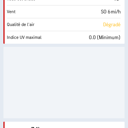
SO 6 mi/h
Vent
Dégradé
Qualité de l'air
0.0 (Minimum)
Indice UV maximal
7 mi/h
Rafales
94 %
Humidité
72° F
Point de rosée
0 (Sombre)
AccuLumen Brightness Index™
76 %
Couverture nuageuse
10 mi
Visibilité
24900 pi
Plafond nuageux