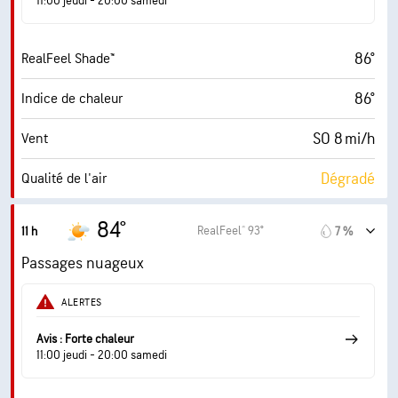
11:00 jeudi - 20:00 samedi
6 (Moyenne)
AccuLumen Brightness Index™
86°
RealFeel Shade™
70 %
Couverture nuageuse
86°
Indice de chaleur
10 mi
Visibilité
SO 8 mi/h
Vent
14700 pi
Plafond nuageux
Dégradé
Qualité de l'air
2.7 (Modéré)
Indice UV maximal
84°
RealFeel® 93°
11 h
7 %
12 mi/h
Rafales
Passages nuageux
74 %
Humidité
ALERTES
73° F
Point de rosée
Avis : Forte chaleur
11:00 jeudi - 20:00 samedi
6 (Moyenne)
AccuLumen Brightness Index™