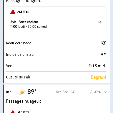
Passages nuageux
55 %
Humidité
ALERTES
72° F
Point de rosée
Avis : Forte chaleur
11:00 jeudi - 20:00 samedi
6 (Moyenne)
AccuLumen Brightness Index™
93°
RealFeel Shade™
70 %
Couverture nuageuse
97°
Indice de chaleur
10 mi
Visibilité
SO 9 mi/h
Vent
30000 pi
Plafond nuageux
Dégradé
Qualité de l'air
2.5 (Minimum)
Indice UV maximal
89°
RealFeel® 94°
18 h
47 %
22 mi/h
Rafales
Passages nuageux
55 %
Humidité
ALERTES