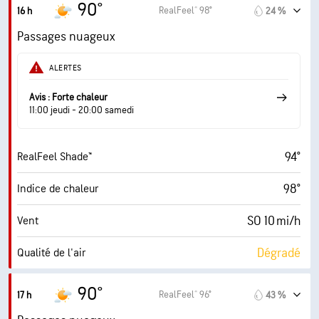
5.2 (Modéré)
Indice UV maximal
90°
RealFeel® 98°
16 h
24 %
21 mi/h
Rafales
Passages nuageux
54 %
Humidité
ALERTES
72° F
Point de rosée
Avis : Forte chaleur
11:00 jeudi - 20:00 samedi
6 (Moyenne)
AccuLumen Brightness Index™
94°
RealFeel Shade™
69 %
Couverture nuageuse
98°
Indice de chaleur
10 mi
Visibilité
SO 10 mi/h
Vent
30000 pi
Plafond nuageux
Dégradé
Qualité de l'air
3.7 (Modéré)
Indice UV maximal
90°
RealFeel® 96°
17 h
43 %
22 mi/h
Rafales