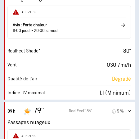
72° F
Point de rosée
ALERTES
3 (Faible)
AccuLumen Brightness Index™
Avis : Forte chaleur
11:00 jeudi - 20:00 samedi
76 %
Couverture nuageuse
80°
RealFeel Shade™
10 mi
Visibilité
OSO 7 mi/h
Vent
19800 pi
Plafond nuageux
Dégradé
Qualité de l'air
1.1 (Minimum)
Indice UV maximal
8 mi/h
Rafales
79°
RealFeel® 86°
09 h
5 %
89 %
Humidité
Passages nuageux
72° F
Point de rosée
ALERTES