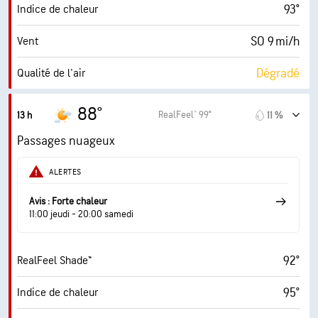
93°
Indice de chaleur
10 mi
Visibilité
SO 9 mi/h
Vent
14700 pi
Plafond nuageux
Dégradé
Qualité de l'air
5.6 (Élevé)
Indice UV maximal
88°
RealFeel® 99°
13 h
11 %
15 mi/h
Rafales
Passages nuageux
64 %
Humidité
ALERTES
73° F
Point de rosée
Avis : Forte chaleur
11:00 jeudi - 20:00 samedi
6 (Moyenne)
AccuLumen Brightness Index™
92°
RealFeel Shade™
70 %
Couverture nuageuse
95°
Indice de chaleur
10 mi
Visibilité