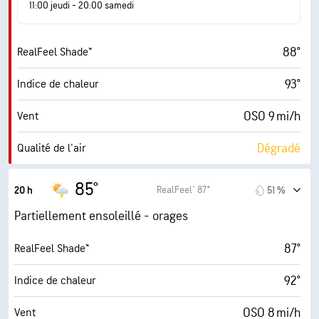
11:00 jeudi - 20:00 samedi
6 (Moyenne)
AccuLumen Brightness Index™
88°
RealFeel Shade™
70 %
Couverture nuageuse
93°
Indice de chaleur
10 mi
Visibilité
OSO 9 mi/h
Vent
30000 pi
Plafond nuageux
Dégradé
Qualité de l'air
0.4 (Minimum)
Indice UV maximal
85°
RealFeel® 87°
20 h
51 %
14 mi/h
Rafales
Partiellement ensoleillé - orages
65 %
Humidité
87°
RealFeel Shade™
73° F
Point de rosée
92°
Indice de chaleur
3 (Faible)
AccuLumen Brightness Index™
OSO 8 mi/h
Vent