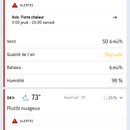
76 %
Couverture nuageuse
ALERTES
10 mi
Visibilité
Avis : Forte chaleur
11:00 jeudi - 20:00 samedi
14700 pi
Plafond nuageux
SO 6 mi/h
Vent
Dégradé
Qualité de l'air
6 mi/h
Rafales
98 %
Humidité
73° F
Point de rosée
73°
RealFeel® 78°
04 h
20 %
0 (Sombre)
AccuLumen Brightness Index™
Plutôt nuageux
76 %
Couverture nuageuse
ALERTES