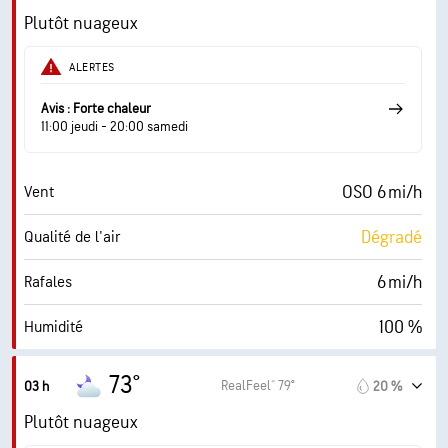
0 (Sombre)
AccuLumen Brightness Index™
Plutôt nuageux
76 %
Couverture nuageuse
ALERTES
10 mi
Visibilité
Avis : Forte chaleur
11:00 jeudi - 20:00 samedi
14700 pi
Plafond nuageux
OSO 6 mi/h
Vent
Dégradé
Qualité de l'air
6 mi/h
Rafales
100 %
Humidité
73° F
Point de rosée
73°
RealFeel® 79°
03 h
20 %
0 (Sombre)
AccuLumen Brightness Index™
Plutôt nuageux