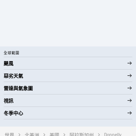
全球範圍
颶風
惡劣天氣
雷達與氣象圖
視訊
冬季中心
Donnelly
世界
北美洲
美國
阿拉斯加州