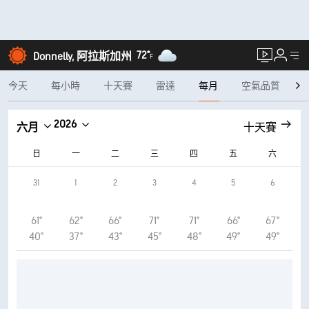
72°
Donnelly, 阿拉斯加州
F
今天
每小時
十天賽
雷達
每月
空氣品質
2026
六月
十天賽
日
一
二
三
四
五
六
31
1
2
3
4
5
6
61°
62°
66°
71°
71°
66°
67°
40°
37°
43°
45°
48°
49°
49°