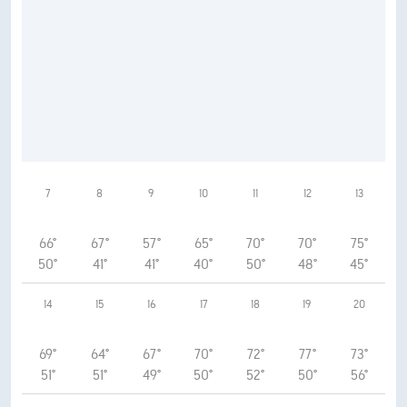
7
8
9
10
11
12
13
66°
67°
57°
65°
70°
70°
75°
50°
41°
41°
40°
50°
48°
45°
14
15
16
17
18
19
20
69°
64°
67°
70°
72°
77°
73°
51°
51°
49°
50°
52°
50°
56°