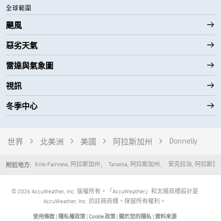
全球範圍
颶風
惡劣天氣
雷達與氣象圖
視訊
冬季中心
Donnelly
世界
北美洲
美國
阿拉斯加州
Knik-Fairview
,
阿拉斯加州
Tanaina
,
阿拉斯加州
安克拉治
,
阿拉斯加
附近地方:
© 2026 AccuWeather, Inc. 版權所有。「AccuWeather」和太陽商標設計是
AccuWeather, Inc. 的註冊商標。保留所有權利。
使用條款
|
隱私權政策
|
Cookie 政策
|
關於您的隱私
|
資料來源