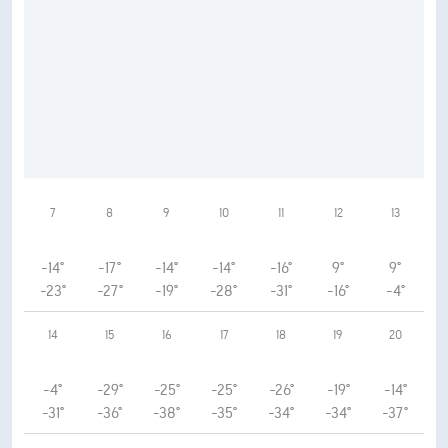
7
8
9
10
11
12
13
-14°
-17°
-14°
-14°
-16°
9°
9°
-23°
-27°
-19°
-28°
-31°
-16°
-4°
14
15
16
17
18
19
20
-4°
-29°
-25°
-25°
-26°
-19°
-14°
-31°
-36°
-38°
-35°
-34°
-34°
-37°