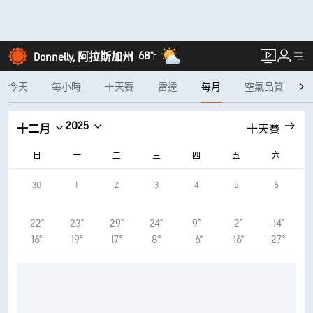
68°
Donnelly, 阿拉斯加州
F
今天
每小時
十天賽
雷達
每月
空氣品質
2025
十二月
十天賽
日
一
二
三
四
五
六
30
1
2
3
4
5
6
22°
23°
29°
24°
9°
-2°
-14°
16°
19°
17°
8°
-6°
-16°
-27°