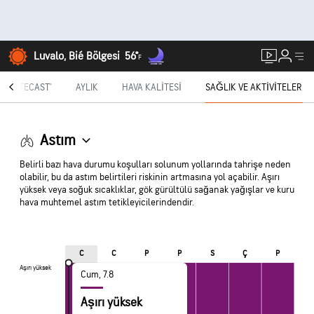
Luvalo, Bié Bölgesi
56°
F
MINUTECAST®
AYLIK
HAVA KALITESI
SAĞLIK VE AKTIVITELER
Astım
Belirli bazı hava durumu koşulları solunum yollarında tahrişe neden
olabilir, bu da astım belirtileri riskinin artmasına yol açabilir. Aşırı
yüksek veya soğuk sıcaklıklar, gök gürültülü sağanak yağışlar ve kuru
hava muhtemel astım tetikleyicilerindendir.
C
C
P
P
S
Ç
P
Aşırı yüksek
Aşırı yüksek
Cum, 7.8
Aşırı yüksek