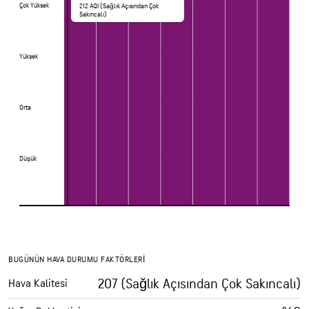
Çok Yüksek
Çok Yüksek
212 AQI (Sağlık Açısından Çok
Sakıncalı)
Yüksek
Yüksek
Orta
Orta
Düşük
Düşük
BUGÜNÜN HAVA DURUMU FAKTÖRLERI
207 (Sağlık Açısından Çok Sakıncalı)
Hava Kalitesi