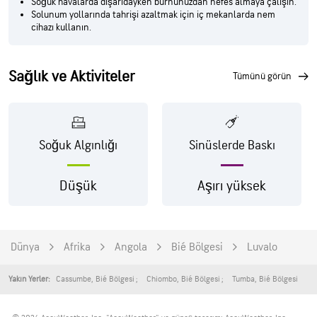
Soğuk havalarda dışarıdayken burnunuzdan nefes almaya çalışın.
Solunum yollarında tahrişi azaltmak için iç mekanlarda nem
cihazı kullanın.
Sağlık ve Aktiviteler
tümünü görün
Soğuk Algınlığı
Sinüslerde Baskı
Düşük
Aşırı yüksek
Dünya
Afrika
Angola
Bié Bölgesi
Luvalo
Cassumbe
,
Bié Bölgesi
Chiombo
,
Bié Bölgesi
Tumba
,
Bié Bölgesi
Yakın Yerler: