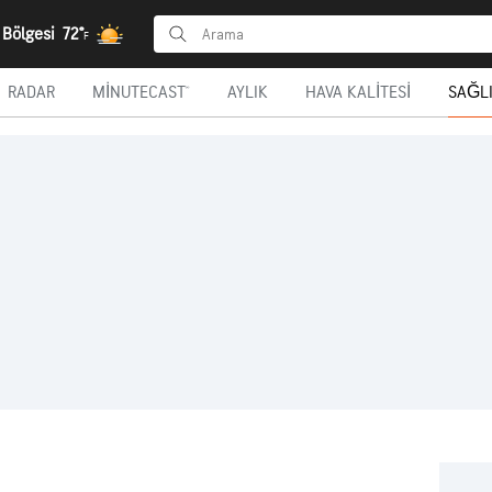
 Bölgesi
72°
F
RADAR
MINUTECAST®
AYLIK
HAVA KALITESI
SAĞLI