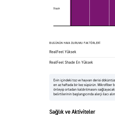
Düşük
Düşük
BUGÜNÜN HAVA DURUMU FAKTÖRLERI
RealFeel Yüksek
RealFeel Shade En Yüksek
Evin içindeki toz ve hayvan derisi döküntüsü
en az haftada bir kez süpürün. Mikrofiber 
önleyip ortadan kaldırılmasını sağlayacaktı
belirtilerinin başlangıcında alerji ilacı alın
Sağlık ve Aktiviteler