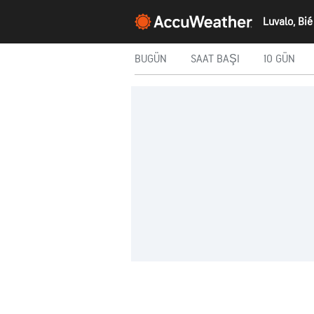
Luvalo, Bié
BUGÜN
SAAT BAŞI
10 GÜN