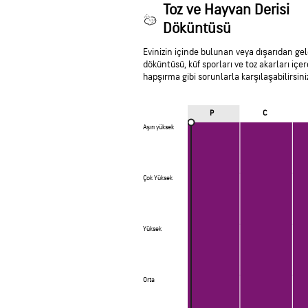
Toz ve Hayvan Derisi
Döküntüsü
Evinizin içinde bulunan veya dışarıdan gelen
döküntüsü, küf sporları ve toz akarları iç
hapşırma gibi sorunlarla karşılaşabilirsini
P
C
Aşırı yüksek
Aşırı yüksek
Çok Yüksek
Çok Yüksek
Yüksek
Yüksek
Orta
Orta