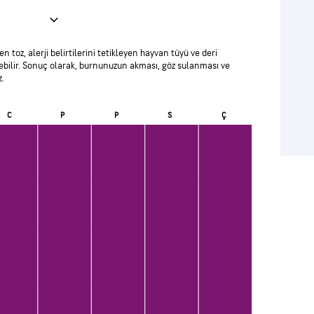
 toz, alerji belirtilerini tetikleyen hayvan tüyü ve deri
erebilir. Sonuç olarak, burnunuzun akması, göz sulanması ve
z.
C
P
P
S
Ç