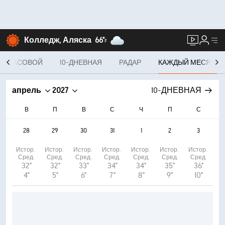
Колледж, Аляска
66°
F
ПОЧАСОВОЙ
10-ДНЕВНАЯ
РАДАР
КАЖДЫЙ МЕСЯЦ
апрель
2027
10-ДНЕВНАЯ
В
П
В
С
Ч
П
С
28
29
30
31
1
2
3
Истор. 
Истор. 
Истор. 
Истор. 
Истор. 
Истор. 
Истор. 
Сред.
Сред.
Сред.
Сред.
Сред.
Сред.
Сред.
32°
32°
33°
34°
34°
35°
36°
4°
5°
6°
7°
8°
9°
10°