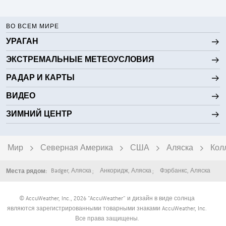
ВО ВСЕМ МИРЕ
УРАГАН
ЭКСТРЕМАЛЬНЫЕ МЕТЕОУСЛОВИЯ
РАДАР И КАРТЫ
ВИДЕО
ЗИМНИЙ ЦЕНТР
Мир
Северная Америка
США
Аляска
Кол
Badger
,
Аляска
Анкоридж
,
Аляска
Фэрбанкс
,
Аляска
Места рядом:
© AccuWeather, Inc., 2026 "AccuWeather" и дизайн в виде солнца
являются зарегистрированными товарными знаками AccuWeather, Inc.
Все права защищены.