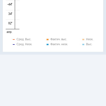
-44°
34°
112°
апр.
Сред. Выс.
Фактич. выс.
Низк.
Сред. Низк.
Фактич. низк.
Выс.