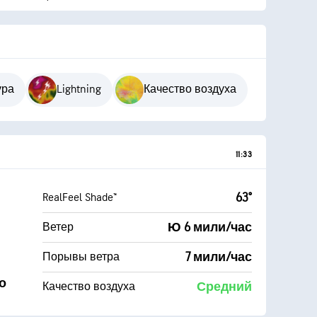
ура
Lightning
Качество воздуха
11:33
63°
RealFeel Shade™
Ю 6 мили/час
Ветер
7 мили/час
Порывы ветра
о
Средний
Качество воздуха