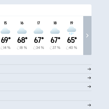
15
16
17
18
19
69°
68°
67°
67°
65°
14 %
18 %
34 %
37 %
40 %