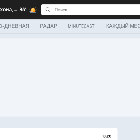
Кофарнихона, Районы и города республиканского подчинения
86°
F
10-ДНЕВНАЯ
РАДАР
MINUTECAST®
КАЖДЫЙ МЕ
10:20