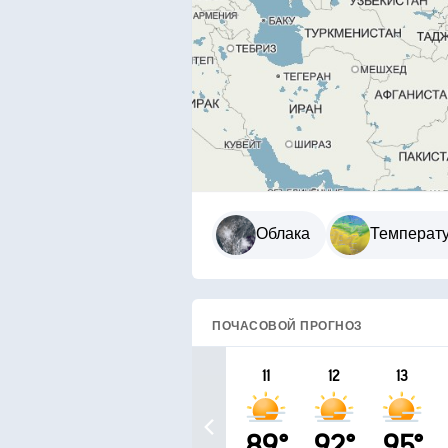
Облака
Температ
ПОЧАСОВОЙ ПРОГНОЗ
11
12
13
89°
92°
95°