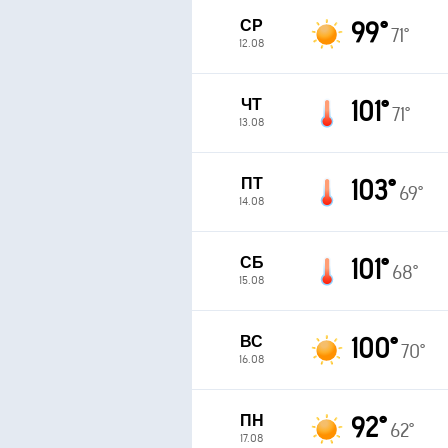
СР
99°
71°
12.08
ЧТ
101°
71°
13.08
ПТ
103°
69°
14.08
СБ
101°
68°
15.08
ВС
100°
70°
16.08
ПН
92°
62°
17.08