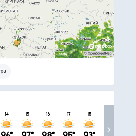
ура
14
15
16
17
18
96°
97°
98°
95°
93°