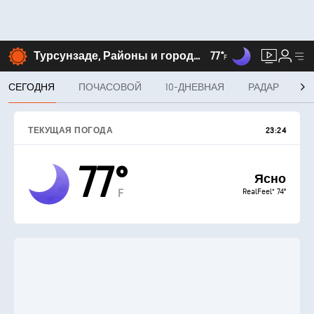
Турсунзаде, Районы и города республиканского подчинения
77°
F
СЕГОДНЯ
ПОЧАСОВОЙ
10-ДНЕВНАЯ
РАДАР
MI
ТЕКУЩАЯ ПОГОДА
23:24
77°
Ясно
RealFeel® 74°
F