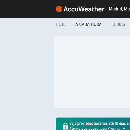
Madrid, Ma
HOJE
A CADA HORA
10 DIAS
Veja previsões horárias até 10 dias a
Ative a Sua Subscrição Premium+