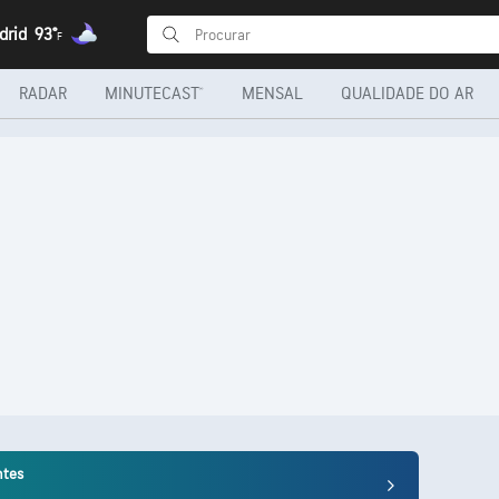
drid
93°
F
RADAR
MINUTECAST®
MENSAL
QUALIDADE DO AR
ntes