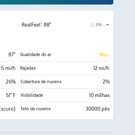
RealFeel® 88°
0%
87°
Mau
Qualidade do ar
 5 mi/h
12 mi/h
Rajadas
26%
2%
Cobertura de nuvens
51° F
10 milhas
Visibilidade
Escuro)
30000 pés
Teto de nuvens