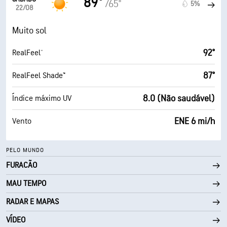
89°
/65°
5%
22/08
Muito sol
92°
RealFeel®
87°
RealFeel Shade™
8.0 (Não saudável)
Índice máximo UV
ENE 6 mi/h
Vento
PELO MUNDO
FURACÃO
MAU TEMPO
RADAR E MAPAS
VÍDEO