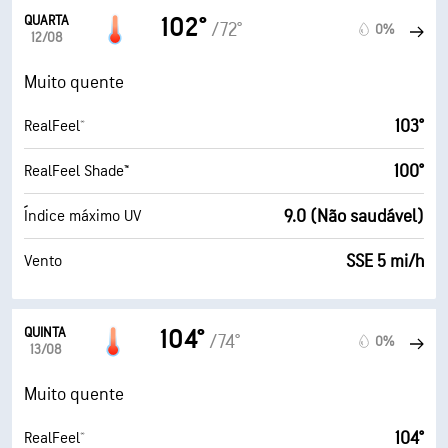
QUARTA
102°
/72°
0%
12/08
Muito quente
103°
RealFeel®
100°
RealFeel Shade™
9.0 (Não saudável)
Índice máximo UV
SSE 5 mi/h
Vento
QUINTA
104°
/74°
0%
13/08
Muito quente
104°
RealFeel®