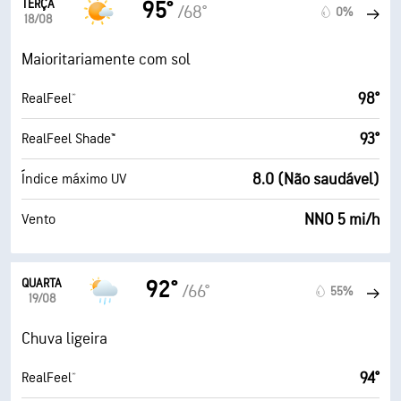
TERÇA
95°
/68°
0%
18/08
Maioritariamente com sol
98°
RealFeel®
93°
RealFeel Shade™
8.0 (Não saudável)
Índice máximo UV
NNO 5 mi/h
Vento
QUARTA
92°
/66°
55%
19/08
Chuva ligeira
94°
RealFeel®