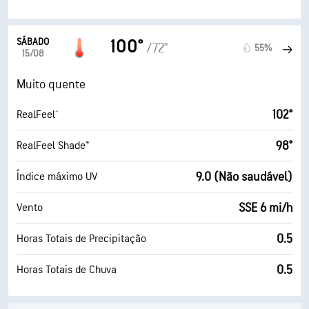
SÁBADO
100°
/72°
55%
15/08
Muito quente
102°
RealFeel®
98°
RealFeel Shade™
9.0 (Não saudável)
Índice máximo UV
SSE 6 mi/h
Vento
0.5
Horas Totais de Precipitação
0.5
Horas Totais de Chuva