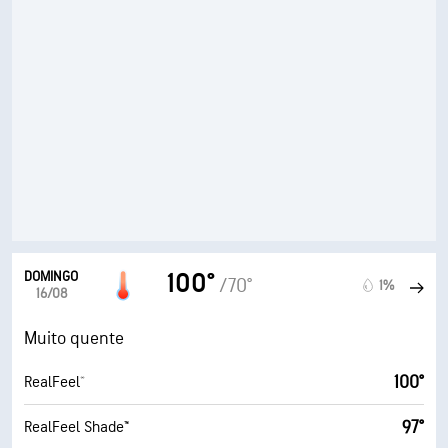
DOMINGO
100°
/70°
1%
16/08
Muito quente
100°
RealFeel®
97°
RealFeel Shade™