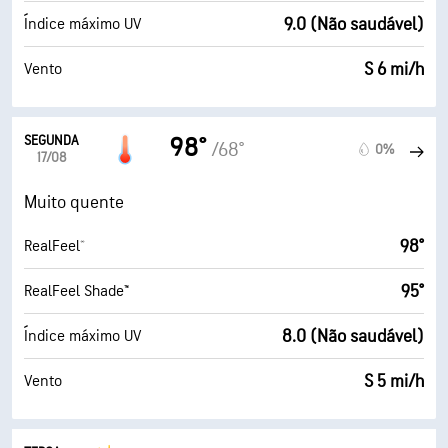
9.0 (Não saudável)
Índice máximo UV
S 6 mi/h
Vento
SEGUNDA
98°
/68°
0%
17/08
Muito quente
98°
RealFeel®
95°
RealFeel Shade™
8.0 (Não saudável)
Índice máximo UV
S 5 mi/h
Vento