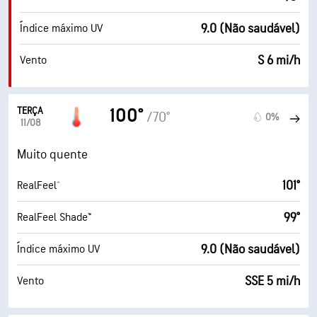
9.0 (Não saudável)
Índice máximo UV
S 6 mi/h
Vento
TERÇA
100°
/70°
0%
11/08
Muito quente
101°
RealFeel®
99°
RealFeel Shade™
9.0 (Não saudável)
Índice máximo UV
SSE 5 mi/h
Vento