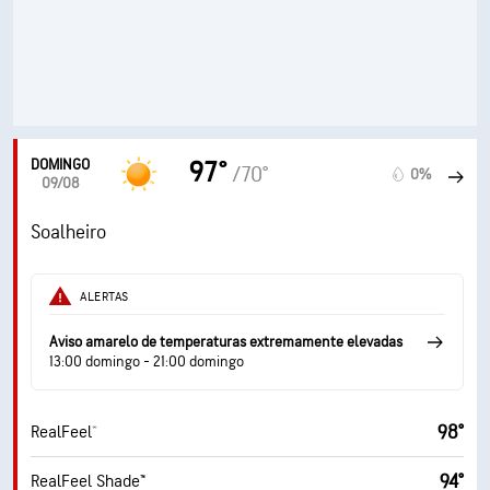
DOMINGO
97°
/70°
0%
09/08
Soalheiro
ALERTAS
Aviso amarelo de temperaturas extremamente elevadas
13:00 domingo - 21:00 domingo
98°
RealFeel®
94°
RealFeel Shade™