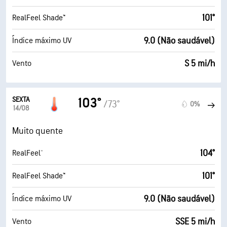
101°
RealFeel Shade™
9.0 (Não saudável)
Índice máximo UV
S 5 mi/h
Vento
SEXTA
103°
/73°
0%
14/08
Muito quente
104°
RealFeel®
101°
RealFeel Shade™
9.0 (Não saudável)
Índice máximo UV
SSE 5 mi/h
Vento