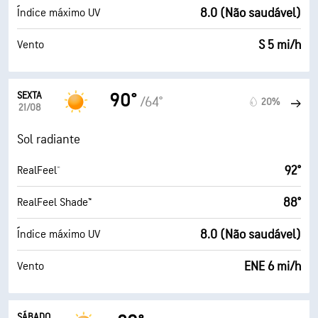
8.0 (Não saudável)
Índice máximo UV
S 5 mi/h
Vento
SEXTA
90°
/64°
20%
21/08
Sol radiante
92°
RealFeel®
88°
RealFeel Shade™
8.0 (Não saudável)
Índice máximo UV
ENE 6 mi/h
Vento
SÁBADO