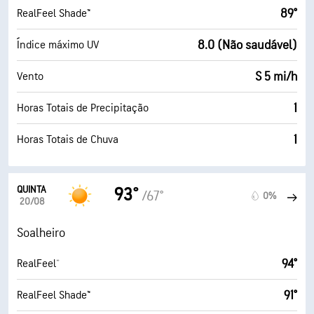
89°
RealFeel Shade™
8.0 (Não saudável)
Índice máximo UV
S 5 mi/h
Vento
1
Horas Totais de Precipitação
1
Horas Totais de Chuva
QUINTA
93°
/67°
0%
20/08
Soalheiro
94°
RealFeel®
91°
RealFeel Shade™