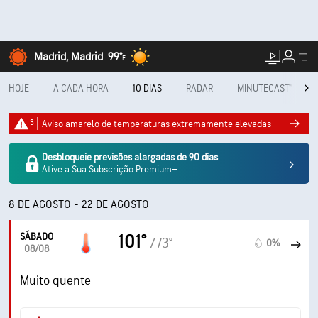
Madrid, Madrid
99°
F
HOJE
A CADA HORA
10 DIAS
RADAR
MINUTECAST®
3
Aviso amarelo de temperaturas extremamente elevadas
Desbloqueie previsões alargadas de 90 dias
Ative a Sua Subscrição Premium+
8 DE AGOSTO - 22 DE AGOSTO
SÁBADO
101°
/73°
0%
08/08
Muito quente