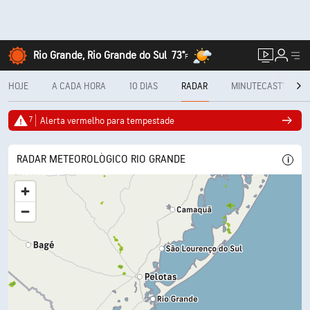
Rio Grande, Rio Grande do Sul
73°
F
HOJE
A CADA HORA
10 DIAS
RADAR
MINUTECAST®
7
Alerta vermelho para tempestade
RADAR METEOROLÓGICO RIO GRANDE