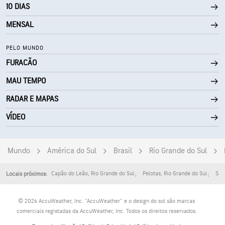
10 DIAS
MENSAL
PELO MUNDO
FURACÃO
MAU TEMPO
RADAR E MAPAS
VÍDEO
Mundo
América do Sul
Brasil
Rio Grande do Sul
Capão do Leão
,
Rio Grande do Sul
Pelotas
,
Rio Grande do Sul
São
Locais próximos:
© 2026 AccuWeather, Inc. "AccuWeather" e o design do sol são marcas
comerciais registadas da AccuWeather, Inc. Todos os direitos reservados.