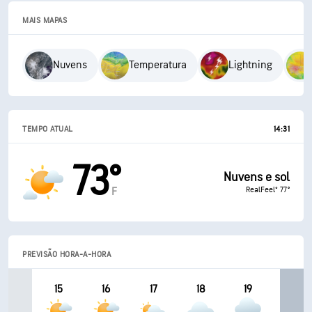
MAIS MAPAS
Nuvens
Temperatura
Lightning
TEMPO ATUAL
14:31
73°
Nuvens e sol
RealFeel® 77°
F
PREVISÃO HORA-A-HORA
15
16
17
18
19