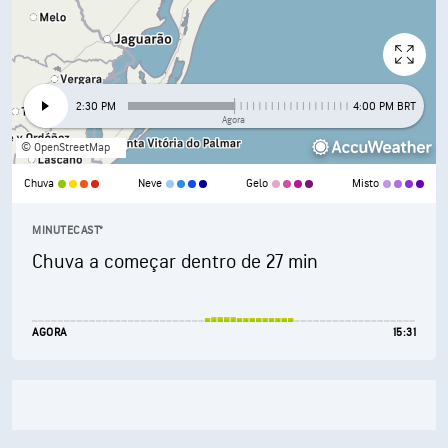
2:30 PM
4:00 PM BRT
Agora
© OpenStreetMap
Chuva
Neve
Gelo
Misto
MINUTECAST®
Chuva a começar dentro de 27 min
AGORA
15:31