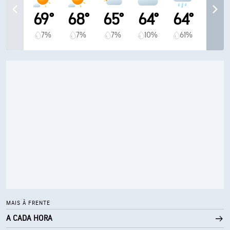
69°
68°
65°
64°
64°
7%
7%
7%
10%
61%
MAIS À FRENTE
A CADA HORA