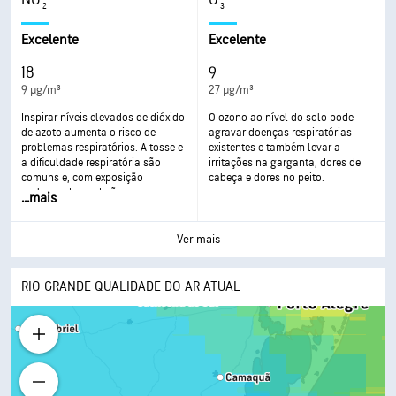
exposição pode resultar em tosse
dificuldades de respiração e asma
2
3
ou dificuldade em respirar, asma
agravado. Uma exposição mais
agravada e desenvolvimento de
frequente e excessiva pode levar a
Excelente
Excelente
doenças respiratórias graves.
consequências mais graves para a
saúde.
18
9
9 µg/m³
27 µg/m³
Inspirar níveis elevados de dióxido
O ozono ao nível do solo pode
de azoto aumenta o risco de
agravar doenças respiratórias
problemas respiratórios. A tosse e
existentes e também levar a
a dificuldade respiratória são
irritações na garganta, dores de
comuns e, com exposição
cabeça e dores no peito.
prolongada, poderão ocorrer
...
mais
problemas mais graves, como
infeções respiratórias.
Ver mais
RIO GRANDE QUALIDADE DO AR ATUAL