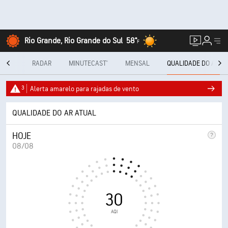
Rio Grande, Rio Grande do Sul
58°
F
 DIAS
RADAR
MINUTECAST®
MENSAL
QUALIDADE DO AR
3
Alerta amarelo para rajadas de vento
QUALIDADE DO AR ATUAL
HOJE
08/08
30
AQI