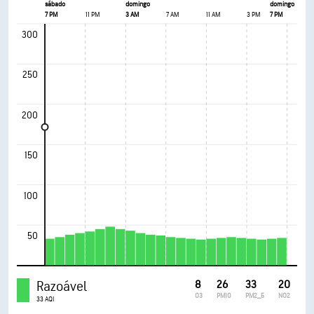
sábado
domingo
domingo
7 PM
11 PM
3 AM
7 AM
11 AM
3 PM
7 PM
300
250
200
150
100
50
Razoável
8
26
33
20
O3
PM10
PM2_5
NO2
33 AQI