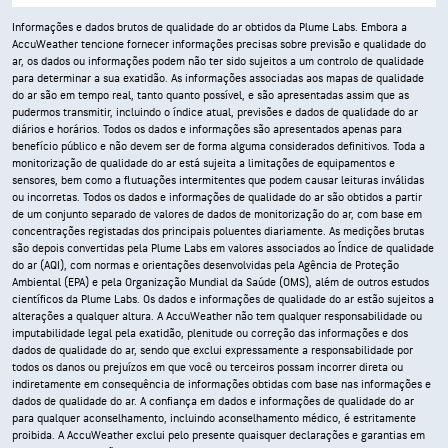
Informações e dados brutos de qualidade do ar obtidos da Plume Labs. Embora a
AccuWeather tencione fornecer informações precisas sobre previsão e qualidade do
ar, os dados ou informações podem não ter sido sujeitos a um controlo de qualidade
para determinar a sua exatidão. As informações associadas aos mapas de qualidade
do ar são em tempo real, tanto quanto possível, e são apresentadas assim que as
pudermos transmitir, incluindo o índice atual, previsões e dados de qualidade do ar
diários e horários. Todos os dados e informações são apresentados apenas para
benefício público e não devem ser de forma alguma considerados definitivos. Toda a
monitorização de qualidade do ar está sujeita a limitações de equipamentos e
sensores, bem como a flutuações intermitentes que podem causar leituras inválidas
ou incorretas. Todos os dados e informações de qualidade do ar são obtidos a partir
de um conjunto separado de valores de dados de monitorização do ar, com base em
concentrações registadas dos principais poluentes diariamente. As medições brutas
são depois convertidas pela Plume Labs em valores associados ao Índice de qualidade
do ar (AQI), com normas e orientações desenvolvidas pela Agência de Proteção
Ambiental (EPA) e pela Organização Mundial da Saúde (OMS), além de outros estudos
científicos da Plume Labs. Os dados e informações de qualidade do ar estão sujeitos a
alterações a qualquer altura. A AccuWeather não tem qualquer responsabilidade ou
imputabilidade legal pela exatidão, plenitude ou correção das informações e dos
dados de qualidade do ar, sendo que exclui expressamente a responsabilidade por
todos os danos ou prejuízos em que você ou terceiros possam incorrer direta ou
indiretamente em consequência de informações obtidas com base nas informações e
dados de qualidade do ar. A confiança em dados e informações de qualidade do ar
para qualquer aconselhamento, incluindo aconselhamento médico, é estritamente
proibida. A AccuWeather exclui pelo presente quaisquer declarações e garantias em