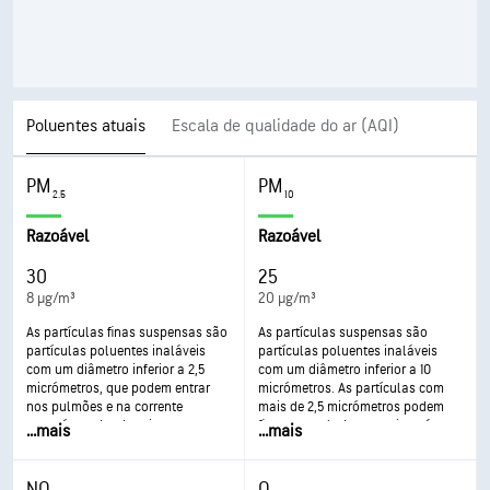
Poluentes atuais
Escala de qualidade do ar (AQI)
PM
PM
2.5
10
Razoável
Razoável
30
25
8 µg/m³
20 µg/m³
As partículas finas suspensas são
As partículas suspensas são
partículas poluentes inaláveis
partículas poluentes inaláveis
com um diâmetro inferior a 2,5
com um diâmetro inferior a 10
micrómetros, que podem entrar
micrómetros. As partículas com
nos pulmões e na corrente
mais de 2,5 micrómetros podem
sanguínea, dando origem a
ficar acumuladas nas vias aéreas,
...
mais
...
mais
problemas de saúde graves. O
originando problemas de saúde. A
impacto mais agravado é nos
exposição pode causar irritações
pulmões e no coração. A
nos olhos e na garganta, tosse ou
NO
O