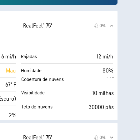
RealFeel® 75°
0%
 6 mi/h
12 mi/h
Rajadas
Mau
80%
Humidade
Cobertura de nuvens
67° F
10 milhas
Visibilidade
Escuro)
30000 pés
Teto de nuvens
2%
RealFeel® 75°
0%