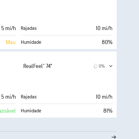
 5 mi/h
10 mi/h
Rajadas
Mau
80%
Humidade
Cobertura de nuvens
67° F
10 milhas
Visibilidade
RealFeel® 74°
0%
Escuro)
30000 pés
Teto de nuvens
6%
 5 mi/h
10 mi/h
Rajadas
azoável
81%
Humidade
Cobertura de nuvens
67° F
10 milhas
Visibilidade
Escuro)