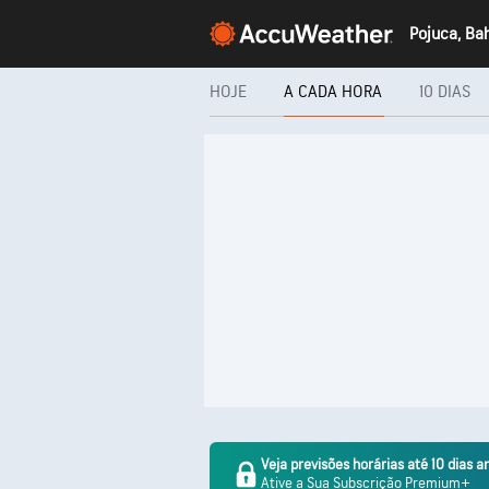
Pojuca, Ba
HOJE
A CADA HORA
10 DIAS
Veja previsões horárias até 10 dias a
Ative a Sua Subscrição Premium+