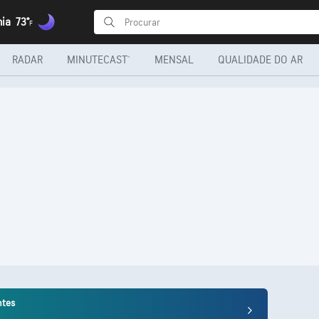
hia
73°
F
RADAR
MINUTECAST®
MENSAL
QUALIDADE DO AR
ntes