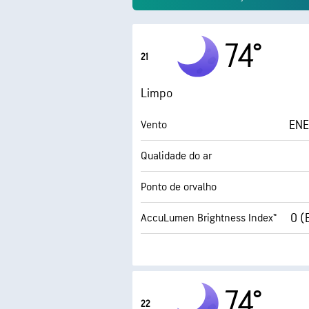
74°
21
Limpo
ENE
Vento
Qualidade do ar
Ponto de orvalho
0 (
AccuLumen Brightness Index™
74°
22