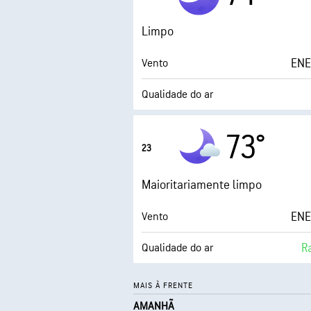
Limpo
ENE
Vento
Qualidade do ar
Ponto de orvalho
73°
23
0 (
AccuLumen Brightness Index™
Maioritariamente limpo
ENE
Vento
R
Qualidade do ar
Ponto de orvalho
MAIS À FRENTE
AMANHÃ
0 (
AccuLumen Brightness Index™