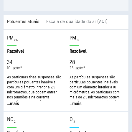
Poluentes atuais
Escala de qualidade do ar (AQI)
PM
PM
2.5
10
Razoável
Razoável
34
28
10 µg/m³
23 µg/m³
As partículas finas suspensas são
As partículas suspensas são
partículas poluentes inaláveis
partículas poluentes inaláveis
com um diâmetro inferior a 2,5
com um diâmetro inferior a 10
micrómetros, que podem entrar
micrómetros. As partículas com
nos pulmões e na corrente
mais de 2,5 micrómetros podem
sanguínea, dando origem a
ficar acumuladas nas vias aéreas,
...
mais
...
mais
problemas de saúde graves. O
originando problemas de saúde. A
impacto mais agravado é nos
exposição pode causar irritações
pulmões e no coração. A
nos olhos e na garganta, tosse ou
NO
O
exposição pode resultar em tosse
dificuldades de respiração e asma
2
3
ou dificuldade em respirar, asma
agravado. Uma exposição mais