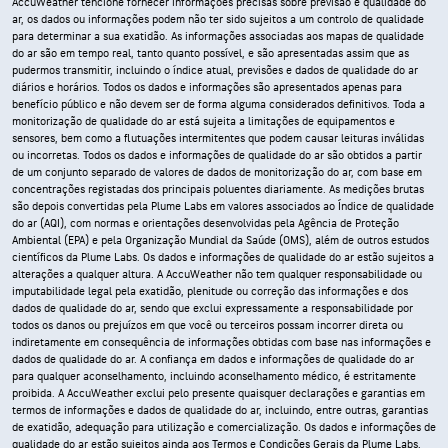
AccuWeather tencione fornecer informações precisas sobre previsão e qualidade do
ar, os dados ou informações podem não ter sido sujeitos a um controlo de qualidade
para determinar a sua exatidão. As informações associadas aos mapas de qualidade
do ar são em tempo real, tanto quanto possível, e são apresentadas assim que as
pudermos transmitir, incluindo o índice atual, previsões e dados de qualidade do ar
diários e horários. Todos os dados e informações são apresentados apenas para
benefício público e não devem ser de forma alguma considerados definitivos. Toda a
monitorização de qualidade do ar está sujeita a limitações de equipamentos e
sensores, bem como a flutuações intermitentes que podem causar leituras inválidas
ou incorretas. Todos os dados e informações de qualidade do ar são obtidos a partir
de um conjunto separado de valores de dados de monitorização do ar, com base em
concentrações registadas dos principais poluentes diariamente. As medições brutas
são depois convertidas pela Plume Labs em valores associados ao Índice de qualidade
do ar (AQI), com normas e orientações desenvolvidas pela Agência de Proteção
Ambiental (EPA) e pela Organização Mundial da Saúde (OMS), além de outros estudos
científicos da Plume Labs. Os dados e informações de qualidade do ar estão sujeitos a
alterações a qualquer altura. A AccuWeather não tem qualquer responsabilidade ou
imputabilidade legal pela exatidão, plenitude ou correção das informações e dos
dados de qualidade do ar, sendo que exclui expressamente a responsabilidade por
todos os danos ou prejuízos em que você ou terceiros possam incorrer direta ou
indiretamente em consequência de informações obtidas com base nas informações e
dados de qualidade do ar. A confiança em dados e informações de qualidade do ar
para qualquer aconselhamento, incluindo aconselhamento médico, é estritamente
proibida. A AccuWeather exclui pelo presente quaisquer declarações e garantias em
termos de informações e dados de qualidade do ar, incluindo, entre outras, garantias
de exatidão, adequação para utilização e comercialização. Os dados e informações de
qualidade do ar estão sujeitos ainda aos Termos e Condições Gerais da Plume Labs,