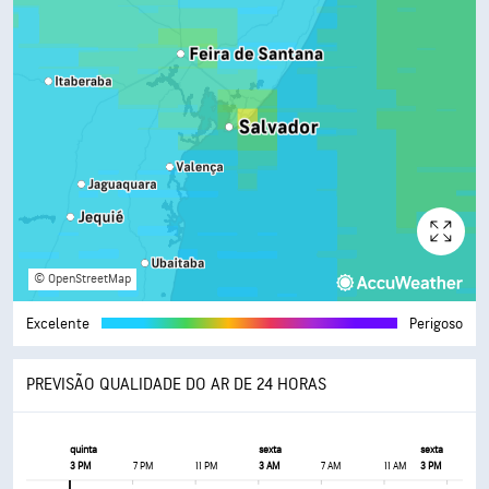
© OpenStreetMap
Excelente
Perigoso
PREVISÃO QUALIDADE DO AR DE 24 HORAS
quinta
sexta
sexta
3 PM
7 PM
11 PM
3 AM
7 AM
11 AM
3 PM