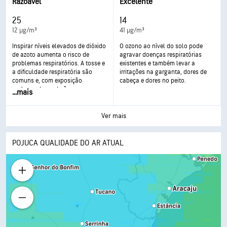
agravada e desenvolvimento de
frequente e excessiva pode levar a
Razoável
Excelente
doenças respiratórias graves.
consequências mais graves para a
saúde.
25
14
12 µg/m³
41 µg/m³
Inspirar níveis elevados de dióxido
O ozono ao nível do solo pode
de azoto aumenta o risco de
agravar doenças respiratórias
problemas respiratórios. A tosse e
existentes e também levar a
a dificuldade respiratória são
irritações na garganta, dores de
comuns e, com exposição
cabeça e dores no peito.
prolongada, poderão ocorrer
...
mais
problemas mais graves, como
infeções respiratórias.
Ver mais
POJUCA QUALIDADE DO AR ATUAL