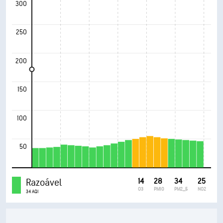
300
250
200
150
100
50
Razoável
14
28
34
25
O3
PM10
PM2_5
NO2
34 AQI