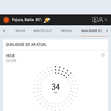
Pojuca, Bahia
85°
F
 DIAS
RADAR
MINUTECAST®
MENSAL
QUALIDADE DO AR
QUALIDADE DO AR ATUAL
HOJE
06/08
34
AQI