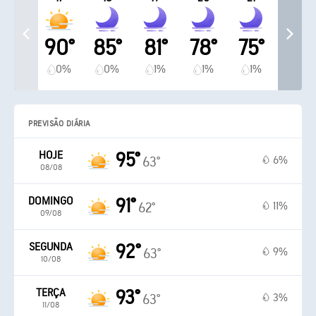
90°
85°
81°
78°
75°
0%
0%
1%
1%
1%
PREVISÃO DIÁRIA
HOJE
95°
6%
63°
08/08
DOMINGO
91°
11%
62°
09/08
SEGUNDA
92°
9%
63°
10/08
TERÇA
93°
3%
63°
11/08