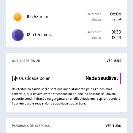
06:06
Alvorecer
11 h 53 mins
17:59
Ocaso
01:38
Alvorecer
12 h 05 mins
13:43
Ocaso
QUALIDADE DO AR
VER MAIS
Nada saudável
Qualidade do ar
Os efeitos na saúde serão sentidos imediatamente pelos grupos mais
sensíveis, que devem evitar atividades ao ar livre. As pessoas saudáveis
poderão sentir irritação na garganta e ter dificuldade em respirar; pondere
ficar em casa e reagendar as atividades ao ar livre.
PANORAMA DE ALERGIAS
VER TUDO