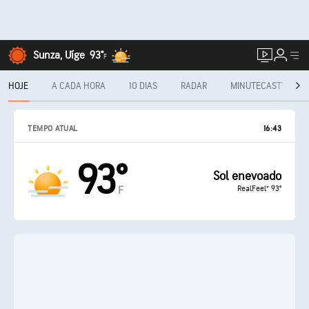
Sunza, Uíge
93°
F
HOJE
A CADA HORA
10 DIAS
RADAR
MINUTECAST®
TEMPO ATUAL
16:43
93°
Sol enevoado
RealFeel® 93°
F