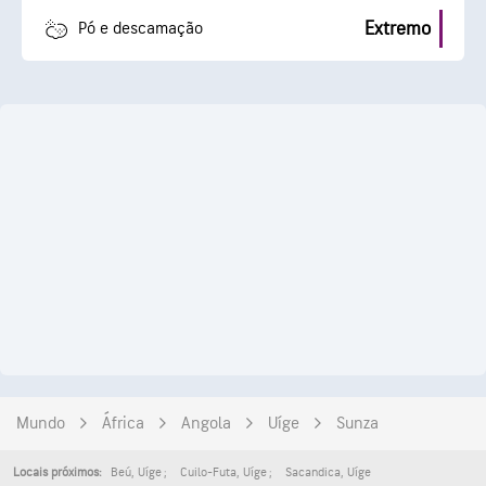
Extremo
Pó e descamação
Mundo
África
Angola
Uíge
Sunza
Beú
,
Uíge
Cuilo-Futa
,
Uíge
Sacandica
,
Uíge
Locais próximos: