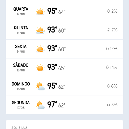
QUARTA
95°
2%
64°
12/08
QUINTA
93°
7%
60°
13/08
SEXTA
93°
12%
60°
14/08
SÁBADO
93°
14%
65°
15/08
DOMINGO
95°
8%
62°
16/08
SEGUNDA
97°
3%
62°
17/08
SOL E LUA