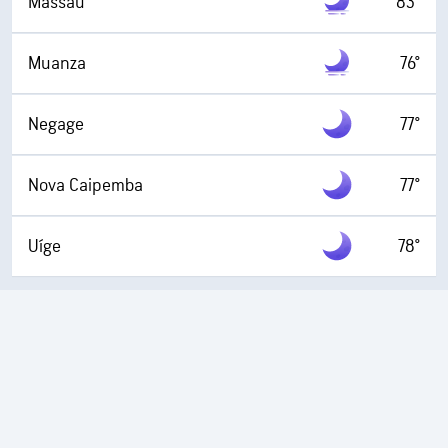
Massau
83°
Muanza
76°
Negage
77°
Nova Caipemba
77°
Uíge
78°