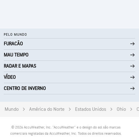
PELO MUNDO
FURACÃO
MAU TEMPO
RADAR E MAPAS
VÍDEO
CENTRO DE INVERNO
Mundo
América do Norte
Estados Unidos
Ohio
C
© 2026 AccuWeather, Inc. "AccuWeather" e o design do sol são marcas
comerciais registadas da AccuWeather, Inc. Todos os direitos reservados.