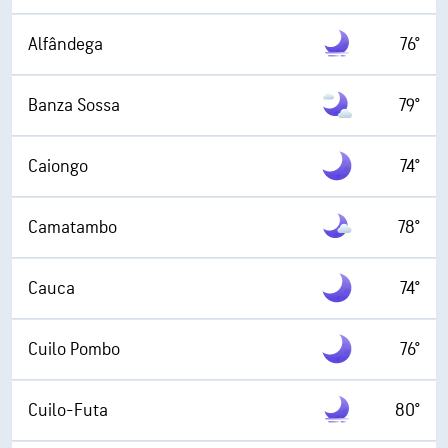
Alfândega
76°
Banza Sossa
79°
Caiongo
74°
Camatambo
78°
Cauca
74°
Cuilo Pombo
76°
Cuilo-Futa
80°