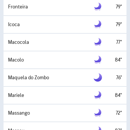
Fronteira
79°
Icoca
79°
Macocola
77°
Macolo
84°
Maquela do Zombo
76°
Mariele
84°
Massango
72°