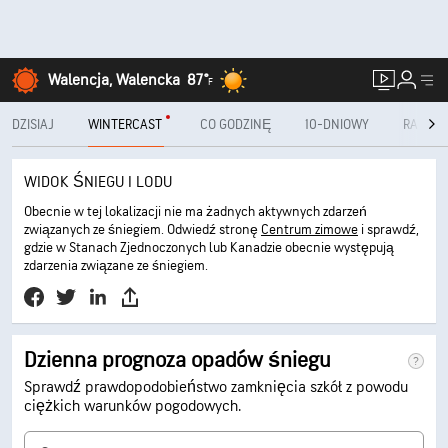
Walencja, Walencka
87°
F
DZISIAJ
WINTERCAST
CO GODZINĘ
10-DNIOWY
RADAR
WIDOK ŚNIEGU I LODU
Obecnie w tej lokalizacji nie ma żadnych aktywnych zdarzeń
związanych ze śniegiem. Odwiedź stronę
Centrum zimowe
i sprawdź,
gdzie w Stanach Zjednoczonych lub Kanadzie obecnie występują
zdarzenia związane ze śniegiem.
Dzienna prognoza opadów śniegu
Sprawdź prawdopodobieństwo zamknięcia szkół z powodu
ciężkich warunków pogodowych.