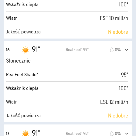
73° F
Punkt rosy
100°
Wskaźnik ciepła
10 (B. jasne)
AccuLumen Brightness Index™
ESE 10 mili/h
Wiatr
0%
Zachmurzenie
Niedobre
Jakość powietrza
10 mili
Widoczność
6.2 (Wysokie)
Maksymalny wskaźnik UV
91°
RealFeel® 99°
16
0%
30000 stopy
Pułap chmur
22 mili/h
Porywy wiatru
Słonecznie
55%
Wilgotność
95°
RealFeel Shade™
73° F
Punkt rosy
100°
Wskaźnik ciepła
10 (B. jasne)
AccuLumen Brightness Index™
ESE 12 mili/h
Wiatr
3%
Zachmurzenie
Niedobre
Jakość powietrza
10 mili
Widoczność
4.3 (Średnie)
Maksymalny wskaźnik UV
91°
RealFeel® 98°
17
0%