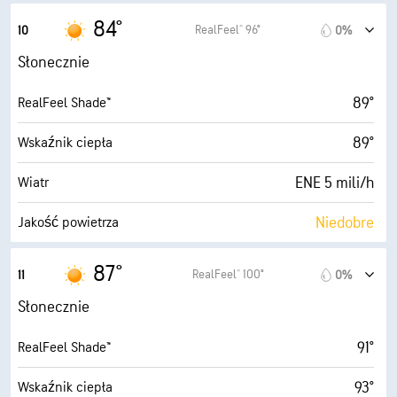
10 mili
Widoczność
2.9 (Średnie)
Maksymalny wskaźnik UV
84°
RealFeel® 96°
10
0%
30000 stopy
Pułap chmur
6 mili/h
Porywy wiatru
Słonecznie
69%
Wilgotność
89°
RealFeel Shade™
70° F
Punkt rosy
89°
Wskaźnik ciepła
10 (B. jasne)
AccuLumen Brightness Index™
ENE 5 mili/h
Wiatr
2%
Zachmurzenie
Niedobre
Jakość powietrza
10 mili
Widoczność
4.3 (Średnie)
Maksymalny wskaźnik UV
87°
RealFeel® 100°
11
0%
30000 stopy
Pułap chmur
8 mili/h
Porywy wiatru
Słonecznie
65%
Wilgotność
91°
RealFeel Shade™
71° F
Punkt rosy
93°
Wskaźnik ciepła