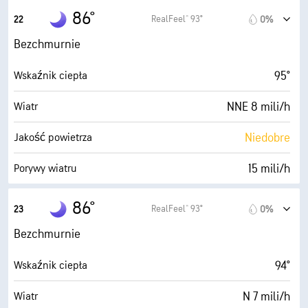
10 mili
Widoczność
0.0 (Niskie)
Maksymalny wskaźnik UV
86°
RealFeel® 93°
22
0%
30000 stopy
Pułap chmur
16 mili/h
Porywy wiatru
Bezchmurnie
67%
Wilgotność
95°
Wskaźnik ciepła
75° F
Punkt rosy
NNE 8 mili/h
Wiatr
0 (Ciemne)
AccuLumen Brightness Index™
Niedobre
Jakość powietrza
5%
Zachmurzenie
15 mili/h
Porywy wiatru
10 mili
Widoczność
69%
Wilgotność
86°
RealFeel® 93°
23
0%
30000 stopy
Pułap chmur
75° F
Punkt rosy
Bezchmurnie
0 (Ciemne)
AccuLumen Brightness Index™
94°
Wskaźnik ciepła
2%
Zachmurzenie
N 7 mili/h
Wiatr