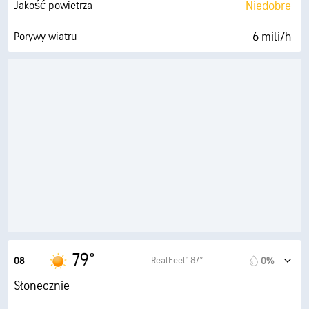
Niedobre
Jakość powietrza
6 mili/h
Porywy wiatru
84%
Wilgotność
73° F
Punkt rosy
5 (Średnie)
AccuLumen Brightness Index™
11%
Zachmurzenie
10 mili
Widoczność
33300 stopy
Pułap chmur
79°
RealFeel® 87°
08
0%
Słonecznie