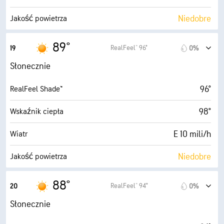
9%
Zachmurzenie
Niedobre
Jakość powietrza
10 mili
Widoczność
1.8 (Niskie)
Maksymalny wskaźnik UV
89°
RealFeel® 96°
19
0%
30000 stopy
Pułap chmur
22 mili/h
Porywy wiatru
Słonecznie
59%
Wilgotność
96°
RealFeel Shade™
74° F
Punkt rosy
98°
Wskaźnik ciepła
9 (B. jasne)
AccuLumen Brightness Index™
E 10 mili/h
Wiatr
8%
Zachmurzenie
Niedobre
Jakość powietrza
10 mili
Widoczność
0.9 (Niskie)
Maksymalny wskaźnik UV
88°
RealFeel® 94°
20
0%
30000 stopy
Pułap chmur
20 mili/h
Porywy wiatru
Słonecznie
61%
Wilgotność