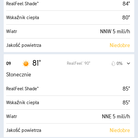
84°
RealFeel Shade™
80°
Wskaźnik ciepła
NNW 5 mili/h
Wiatr
Niedobre
Jakość powietrza
1.8 (Niskie)
Maksymalny wskaźnik UV
81°
RealFeel® 90°
09
0%
6 mili/h
Porywy wiatru
Słonecznie
80%
Wilgotność
85°
RealFeel Shade™
72° F
Punkt rosy
85°
Wskaźnik ciepła
10 (B. jasne)
AccuLumen Brightness Index™
NNE 5 mili/h
Wiatr
1%
Zachmurzenie
Niedobre
Jakość powietrza