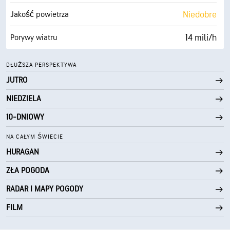
10 mili
Widoczność
Niedobre
Jakość powietrza
30000 stopy
Pułap chmur
14 mili/h
Porywy wiatru
70%
Wilgotność
DŁUŻSZA PERSPEKTYWA
JUTRO
75° F
Punkt rosy
NIEDZIELA
0 (Ciemne)
AccuLumen Brightness Index™
10-DNIOWY
0%
Zachmurzenie
NA CAŁYM ŚWIECIE
HURAGAN
10 mili
Widoczność
ZŁA POGODA
30000 stopy
Pułap chmur
RADAR I MAPY POGODY
FILM