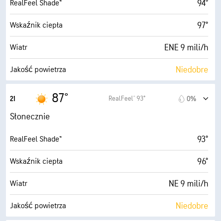
94°
RealFeel Shade™
74° F
Punkt rosy
97°
Wskaźnik ciepła
5 (Średnie)
AccuLumen Brightness Index™
ENE 9 mili/h
Wiatr
8%
Zachmurzenie
Niedobre
Jakość powietrza
10 mili
Widoczność
0.0 (Niskie)
Maksymalny wskaźnik UV
87°
RealFeel® 93°
21
0%
30000 stopy
Pułap chmur
18 mili/h
Porywy wiatru
Słonecznie
64%
Wilgotność
93°
RealFeel Shade™
75° F
Punkt rosy
96°
Wskaźnik ciepła
0 (Ciemne)
AccuLumen Brightness Index™
NE 9 mili/h
Wiatr
7%
Zachmurzenie
Niedobre
Jakość powietrza