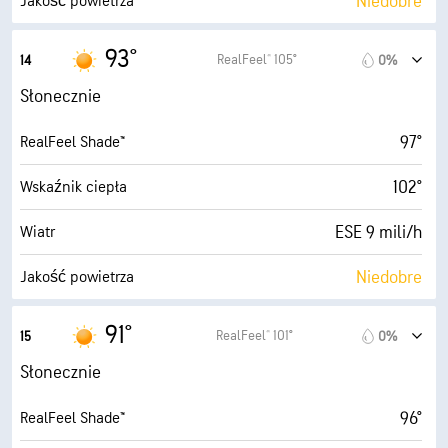
Niedobre
Jakość powietrza
9.2 (B. wysokie)
Maksymalny wskaźnik UV
93°
RealFeel® 105°
14
0%
17 mili/h
Porywy wiatru
Słonecznie
56%
Wilgotność
97°
RealFeel Shade™
73° F
Punkt rosy
102°
Wskaźnik ciepła
10 (B. jasne)
AccuLumen Brightness Index™
ESE 9 mili/h
Wiatr
1%
Zachmurzenie
Niedobre
Jakość powietrza
10 mili
Widoczność
8.3 (B. wysokie)
Maksymalny wskaźnik UV
91°
RealFeel® 101°
15
0%
30000 stopy
Pułap chmur
21 mili/h
Porywy wiatru
Słonecznie
53%
Wilgotność
96°
RealFeel Shade™