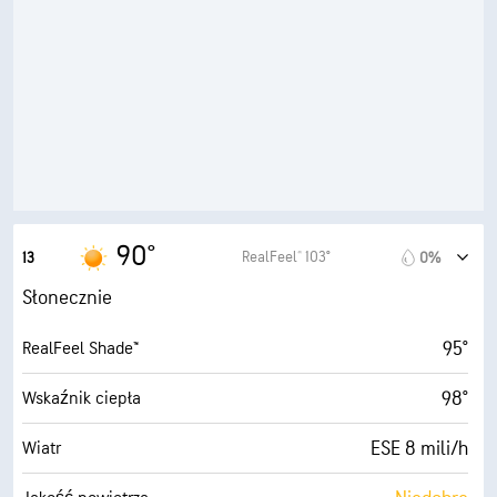
57%
Wilgotność
72° F
Punkt rosy
10 (B. jasne)
AccuLumen Brightness Index™
2%
Zachmurzenie
10 mili
Widoczność
90°
RealFeel® 103°
13
0%
30000 stopy
Pułap chmur
Słonecznie
95°
RealFeel Shade™
98°
Wskaźnik ciepła
ESE 8 mili/h
Wiatr