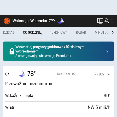
Walencja, Walencka
79°
F
DZISIAJ
CO GODZINĘ
10-DNIOWY
RADAR
MINUTECAST®
Wyświetlaj prognozy godzinowe z 10-dniowym
wyprzedzeniem
Aktywuj swoją subskrypcję Premium+
78°
RealFeel® 87°
07
0%
Przeważnie bezchmurnie
80°
Wskaźnik ciepła
NW 5 mili/h
Wiatr