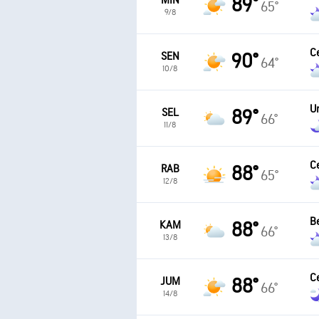
MIN
89°
65°
9/8
C
SEN
90°
64°
10/8
U
SEL
89°
66°
11/8
C
RAB
88°
65°
12/8
B
KAM
88°
66°
13/8
C
JUM
88°
66°
14/8