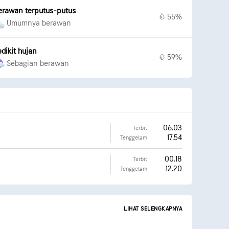
erawan terputus-putus
55%
Umumnya berawan
edikit hujan
59%
Sebagian berawan
06.03
Terbit
17.54
Tenggelam
00.18
Terbit
12.20
Tenggelam
LIHAT SELENGKAPNYA