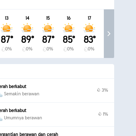
13
14
15
16
17
87°
89°
87°
85°
83°
0%
0%
0%
0%
0%
erah berkabut
3%
Semakin berawan
erah berkabut
1%
Umumnya berawan
ergantian berawan dan cerah