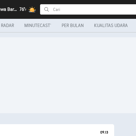
Cibadak, Jawa Barat
76°
F
RADAR
MINUTECAST®
PER BULAN
KUALITAS UDARA
09.13