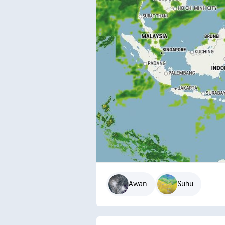
Awan
Suhu