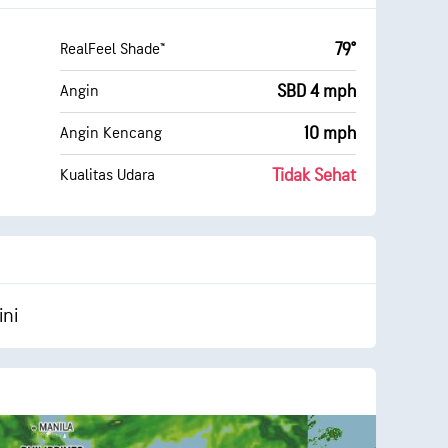
79°
RealFeel Shade™
SBD 4 mph
Angin
10 mph
Angin Kencang
Tidak Sehat
Kualitas Udara
ini