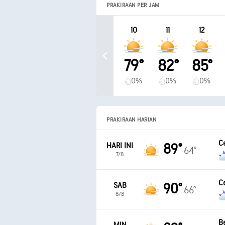
PRAKIRAAN PER JAM
10
11
12
79°
82°
85°
0%
0%
0%
PRAKIRAAN HARIAN
C
HARI INI
89°
64°
7/8
C
SAB
90°
66°
8/8
B