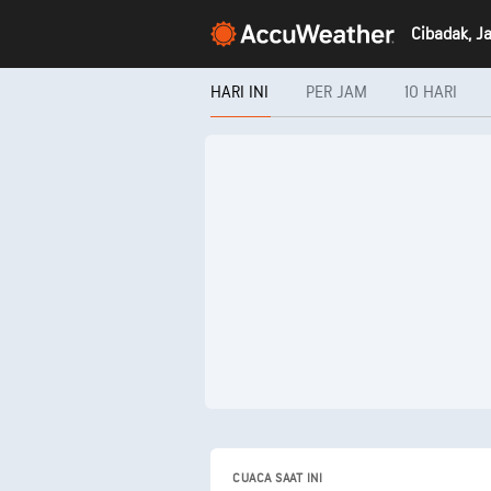
HARI INI
PER JAM
10 HARI
CUACA SAAT INI