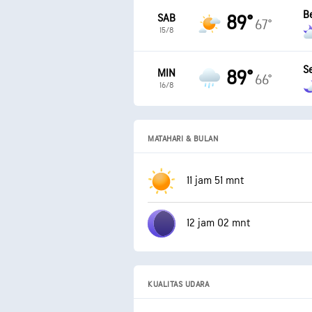
B
SAB
89°
67°
15/8
S
MIN
89°
66°
16/8
MATAHARI & BULAN
11 jam 51 mnt
12 jam 02 mnt
KUALITAS UDARA