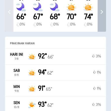
66°
67°
68°
70°
74°
0%
0%
0%
0%
0%
PRAKIRAAN HARIAN
HARI INI
92°
3%
66°
7/8
SAB
94°
1%
62°
8/8
MIN
91°
1%
65°
9/8
SEN
93°
3%
62°
10/8