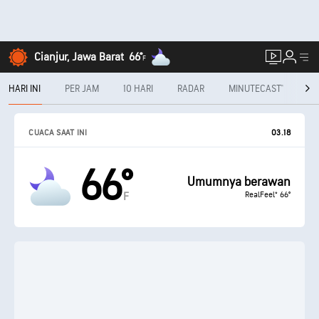
Cianjur, Jawa Barat
66°
F
HARI INI
PER JAM
10 HARI
RADAR
MINUTECAST®
PE
CUACA SAAT INI
03.18
66°
Umumnya berawan
RealFeel® 66°
F