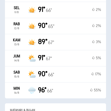
SEL
91°
2%
66°
11/8
RAB
90°
2%
65°
12/8
KAM
89°
3%
67°
13/8
JUM
91°
5%
67°
14/8
SAB
90°
17%
66°
15/8
MIN
96°
55%
66°
16/8
MATAHARI & BULAN