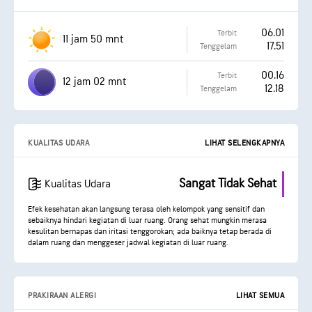
06.01
Terbit
11 jam 50 mnt
17.51
Tenggelam
00.16
Terbit
12 jam 02 mnt
12.18
Tenggelam
KUALITAS UDARA
LIHAT SELENGKAPNYA
Sangat Tidak Sehat
Kualitas Udara
Efek kesehatan akan langsung terasa oleh kelompok yang sensitif dan
sebaiknya hindari kegiatan di luar ruang. Orang sehat mungkin merasa
kesulitan bernapas dan iritasi tenggorokan; ada baiknya tetap berada di
dalam ruang dan menggeser jadwal kegiatan di luar ruang.
PRAKIRAAN ALERGI
LIHAT SEMUA