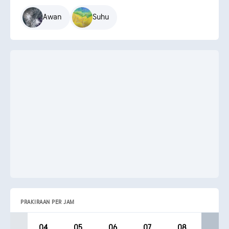
Awan
Suhu
PRAKIRAAN PER JAM
04
05
06
07
08