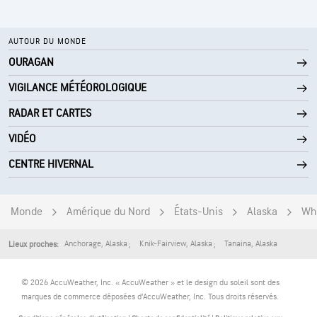
AUTOUR DU MONDE
OURAGAN
VIGILANCE MÉTÉOROLOGIQUE
RADAR ET CARTES
VIDÉO
CENTRE HIVERNAL
Monde
Amérique du Nord
États-Unis
Alaska
Wh
Anchorage
,
Alaska
Knik-Fairview
,
Alaska
Tanaina
,
Alaska
Lieux proches:
© 2026 AccuWeather, Inc. « AccuWeather » et le design du soleil sont des
marques de commerce déposées d’AccuWeather, Inc. Tous droits réservés.