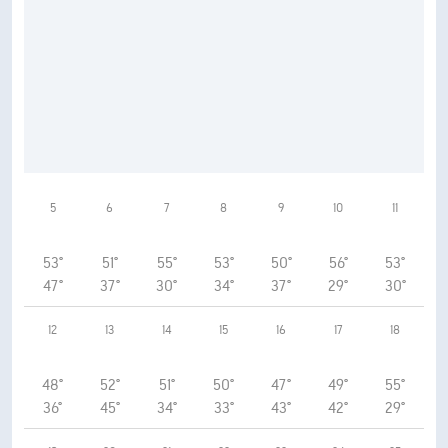
5
6
7
8
9
10
11
53°
51°
55°
53°
50°
56°
53°
47°
37°
30°
34°
37°
29°
30°
12
13
14
15
16
17
18
48°
52°
51°
50°
47°
49°
55°
36°
45°
34°
33°
43°
42°
29°