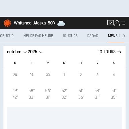
Whitshed, Alaska
50°
F
CE JOUR
HEURE PAR HEURE
10 JOURS
RADAR
MENSUEL
octobre
2025
10 JOURS
D
L
M
M
J
V
S
28
29
30
1
2
3
4
49°
58°
56°
52°
51°
54°
51°
42°
33°
31°
32°
36°
31°
35°