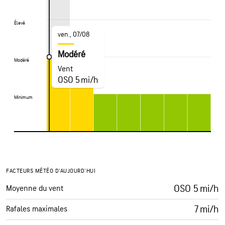
Élevé
Élevé
ven., 07/08
Modéré
Modéré
Modéré
Vent
OSO 5 mi/h
Minimum
Minimum
FACTEURS MÉTÉO D'AUJOURD'HUI
OSO 5 mi/h
Moyenne du vent
7 mi/h
Rafales maximales