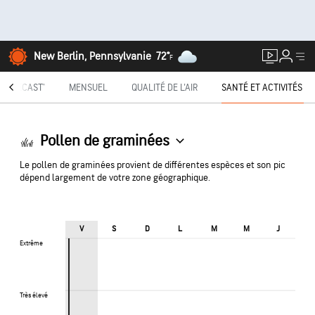
New Berlin, Pennsylvanie
72°
F
INUTECAST®
MENSUEL
QUALITÉ DE L'AIR
SANTÉ ET ACTIVITÉS
Pollen de graminées
Le pollen de graminées provient de différentes espèces et son pic
dépend largement de votre zone géographique.
V
S
D
L
M
M
J
Extrême
Extrême
Très élevé
Très élevé