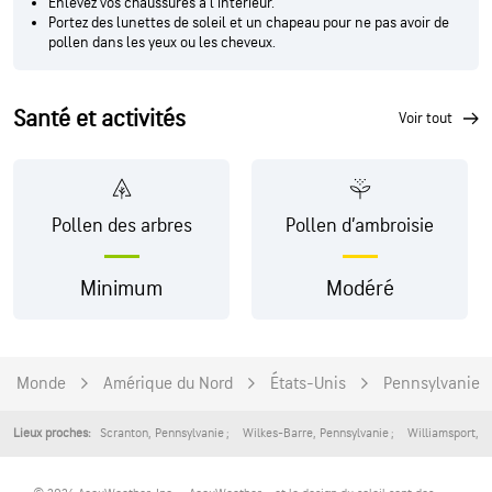
Enlevez vos chaussures à l'intérieur.
Portez des lunettes de soleil et un chapeau pour ne pas avoir de
pollen dans les yeux ou les cheveux.
Santé et activités
voir tout
Pollen des arbres
Pollen d’ambroisie
Minimum
Modéré
Monde
Amérique du Nord
États-Unis
Pennsylvanie
Scranton
,
Pennsylvanie
Wilkes-Barre
,
Pennsylvanie
Williamsport
,
P
Lieux proches: