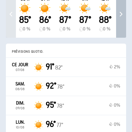
85°
86°
87°
87°
88°
0 %
0 %
0 %
0 %
0 %
PRÉVISIONS QUOTID.
CE JOUR
91°
2%
82°
07/08
SAM.
92°
0%
78°
08/08
DIM.
95°
0%
78°
09/08
LUN.
96°
0%
77°
10/08