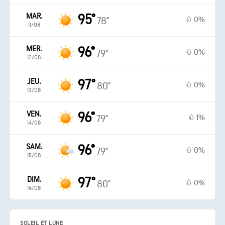
MAR.
95°
0%
78°
11/08
MER.
96°
0%
79°
12/08
JEU.
97°
0%
80°
13/08
VEN.
96°
1%
79°
14/08
SAM.
96°
0%
79°
15/08
DIM.
97°
0%
80°
16/08
SOLEIL ET LUNE