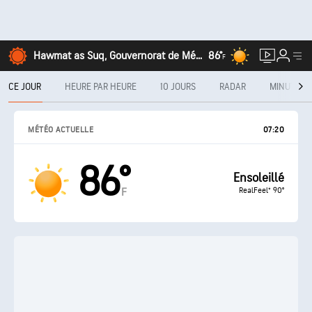
Hawmat as Suq, Gouvernorat de Médenine
86°
F
CE JOUR
HEURE PAR HEURE
10 JOURS
RADAR
MINUTECA
MÉTÉO ACTUELLE
07:20
86°
Ensoleillé
RealFeel® 90°
F