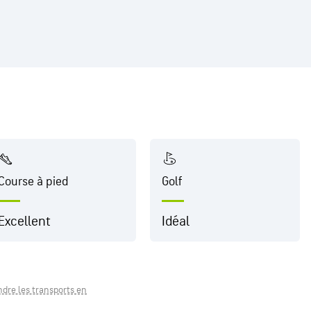
Course à pied
Golf
Excellent
Idéal
ndre les transports en