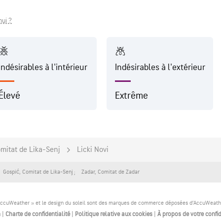
hui ?
Indésirables à l'intérieur
Indésirables à l'extérieur
Élevé
Extrême
mitat de Lika-Senj
Licki Novi
Gospić
,
Comitat de Lika-Senj
Zadar
,
Comitat de Zadar
ccuWeather » et le design du soleil sont des marques de commerce déposées d’AccuWeather,
n
|
Charte de confidentialité
|
Politique relative aux cookies
|
À propos de votre confid