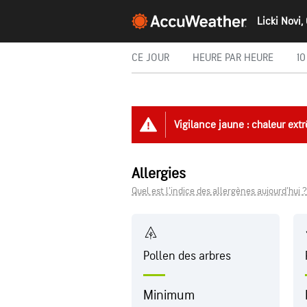
CE JOUR
HEURE PAR HEURE
10
Vigilance jaune : chaleur ext
Allergies
Quel est l'indice des allergènes aujourd'hui ?
Pollen des arbres
Minimum