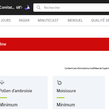
Licki Novi, Comitat de Lika-Senj
68°
F
 JOURS
RADAR
MINUTECAST®
MENSUEL
QUALITÉ DE
rême
Contient les informations modifiées de Coper
Pollen d’ambroisie
Moisissure
Minimum
Minimum