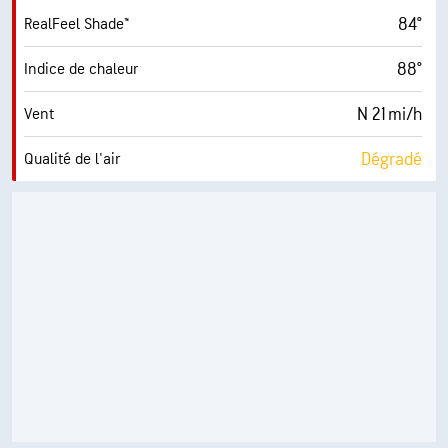
84°
RealFeel Shade™
88°
Indice de chaleur
N 21 mi/h
Vent
Dégradé
Qualité de l'air
10.4 (Très élevé)
Indice UV maximal
36 mi/h
Rafales
37 %
Humidité
60° F
Point de rosée
10 (Très forte)
AccuLumen Brightness Index™
0 %
Couverture nuageuse