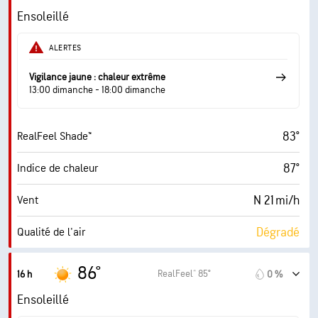
36 mi/h
Rafales
Ensoleillé
37 %
Humidité
ALERTES
59° F
Point de rosée
Vigilance jaune : chaleur extrême
13:00 dimanche - 18:00 dimanche
10 (Très forte)
AccuLumen Brightness Index™
83°
RealFeel Shade™
0 %
Couverture nuageuse
87°
Indice de chaleur
10 mi
Visibilité
N 21 mi/h
Vent
30000 pi
Plafond nuageux
Dégradé
Qualité de l'air
6.9 (Élevé)
Indice UV maximal
86°
RealFeel® 85°
16 h
0 %
37 mi/h
Rafales
Ensoleillé