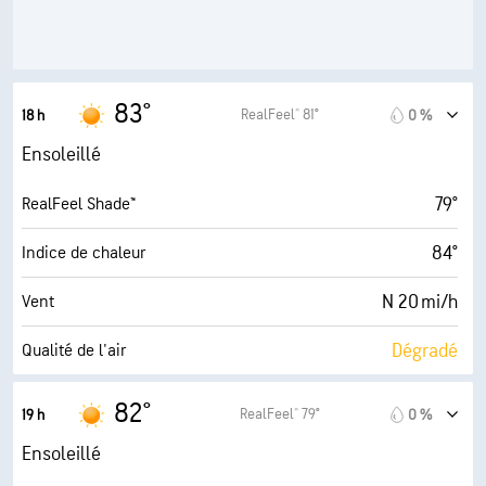
10 (Très forte)
AccuLumen Brightness Index™
1 %
Couverture nuageuse
10 mi
Visibilité
83°
RealFeel® 81°
18 h
0 %
30000 pi
Plafond nuageux
Ensoleillé
79°
RealFeel Shade™
84°
Indice de chaleur
N 20 mi/h
Vent
Dégradé
Qualité de l'air
1.8 (Minimum)
Indice UV maximal
82°
RealFeel® 79°
19 h
0 %
33 mi/h
Rafales
Ensoleillé