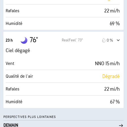
30000 pi
Plafond nuageux
22 mi/h
Rafales
69 %
Humidité
64° F
Point de rosée
76°
RealFeel® 73°
23 h
0 %
0 (Sombre)
AccuLumen Brightness Index™
Ciel dégagé
0 %
Couverture nuageuse
NNO 15 mi/h
Vent
10 mi
Visibilité
Dégradé
Qualité de l'air
30000 pi
Plafond nuageux
22 mi/h
Rafales
67 %
Humidité
64° F
Point de rosée
PERSPECTIVES PLUS LOINTAINES
DEMAIN