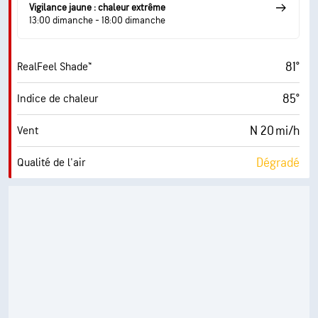
61° F
Point de rosée
Vigilance jaune : chaleur extrême
13:00 dimanche - 18:00 dimanche
10 (Très forte)
AccuLumen Brightness Index™
81°
RealFeel Shade™
1 %
Couverture nuageuse
85°
Indice de chaleur
10 mi
Visibilité
N 20 mi/h
Vent
30000 pi
Plafond nuageux
Dégradé
Qualité de l'air
3.0 (Modéré)
Indice UV maximal
36 mi/h
Rafales
45 %
Humidité
62° F
Point de rosée