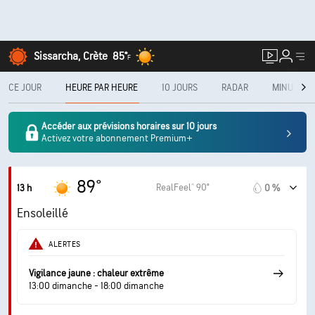
Sissarcha, Crète
85°
F
CE JOUR
HEURE PAR HEURE
10 JOURS
RADAR
MINUTECA
Accéder aux prévisions horaires sur 10 jours
Activez votre abonnement Premium+
89°
RealFeel® 90°
13 h
0 %
Ensoleillé
ALERTES
Vigilance jaune : chaleur extrême
13:00 dimanche - 18:00 dimanche