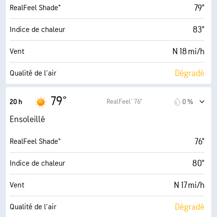
49 %
Humidité
79°
RealFeel Shade™
62° F
Point de rosée
83°
Indice de chaleur
10 (Très forte)
AccuLumen Brightness Index™
N 18 mi/h
Vent
2 %
Couverture nuageuse
Dégradé
Qualité de l'air
10 mi
Visibilité
0.8 (Minimum)
Indice UV maximal
79°
RealFeel® 76°
20 h
0 %
30000 pi
Plafond nuageux
30 mi/h
Rafales
Ensoleillé
52 %
Humidité
76°
RealFeel Shade™
63° F
Point de rosée
80°
Indice de chaleur
5 (Moyenne)
AccuLumen Brightness Index™
N 17 mi/h
Vent
1 %
Couverture nuageuse
Dégradé
Qualité de l'air