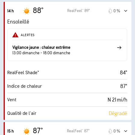
10 mi
Visibilité
88°
RealFeel® 89°
14 h
0 %
30000 pi
Plafond nuageux
Ensoleillé
ALERTES
Vigilance jaune : chaleur extrême
13:00 dimanche - 18:00 dimanche
84°
RealFeel Shade™
87°
Indice de chaleur
N 21 mi/h
Vent
Dégradé
Qualité de l'air
9.3 (Très élevé)
Indice UV maximal
87°
RealFeel® 87°
15 h
0 %