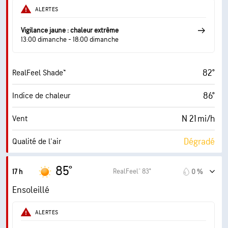
40 %
Humidité
ALERTES
60° F
Point de rosée
Vigilance jaune : chaleur extrême
13:00 dimanche - 18:00 dimanche
10 (Très forte)
AccuLumen Brightness Index™
82°
RealFeel Shade™
0 %
Couverture nuageuse
86°
Indice de chaleur
10 mi
Visibilité
N 21 mi/h
Vent
30000 pi
Plafond nuageux
Dégradé
Qualité de l'air
4.5 (Modéré)
Indice UV maximal
85°
RealFeel® 83°
17 h
0 %
37 mi/h
Rafales
Ensoleillé
42 %
Humidité
ALERTES