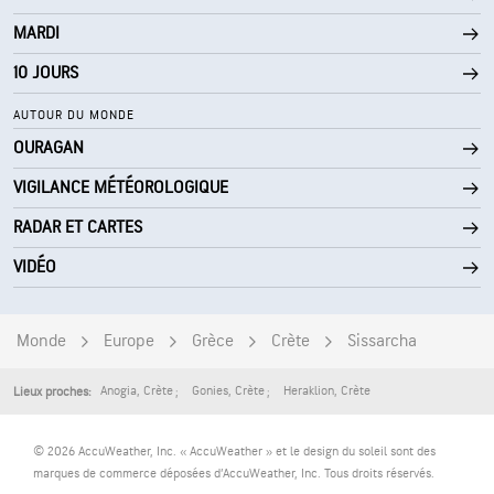
0 (Sombre)
AccuLumen Brightness Index™
MARDI
0 %
Couverture nuageuse
10 JOURS
10 mi
Visibilité
AUTOUR DU MONDE
OURAGAN
30000 pi
Plafond nuageux
VIGILANCE MÉTÉOROLOGIQUE
RADAR ET CARTES
VIDÉO
Monde
Europe
Grèce
Crète
Sissarcha
Anogia
,
Crète
Gonies
,
Crète
Heraklion
,
Crète
Lieux proches:
© 2026 AccuWeather, Inc. « AccuWeather » et le design du soleil sont des
marques de commerce déposées d’AccuWeather, Inc. Tous droits réservés.