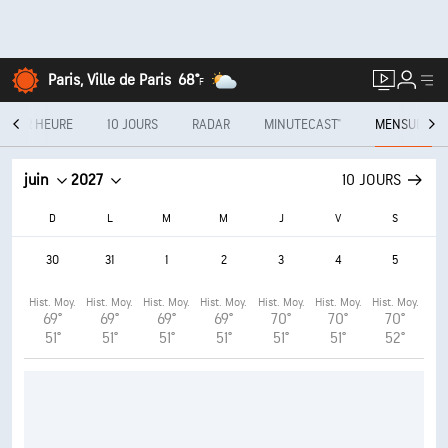
Paris, Ville de Paris
68°
F
E PAR HEURE
10 JOURS
RADAR
MINUTECAST®
MENSUEL
juin
2027
10 JOURS
D
L
M
M
J
V
S
30
31
1
2
3
4
5
Hist. Moy.
Hist. Moy.
Hist. Moy.
Hist. Moy.
Hist. Moy.
Hist. Moy.
Hist. Moy.
69°
69°
69°
69°
70°
70°
70°
51°
51°
51°
51°
51°
51°
52°