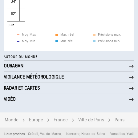
34°
112°
juin
Moy. Max.
Max. réel
Prévisions max.
Moy. Min.
Min. réel
Prévisions min.
AUTOUR DU MONDE
OURAGAN
VIGILANCE MÉTÉOROLOGIQUE
RADAR ET CARTES
VIDÉO
Monde
Europe
France
Ville de Paris
Paris
Créteil
,
Val-de-Marne
Nanterre
,
Hauts-de-Seine
Versailles
,
Yveline
Lieux proches: