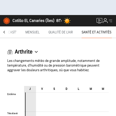
Cotillo El, Canaries (Îles)
81°
F
INUTECAST®
MENSUEL
QUALITÉ DE L'AIR
SANTÉ ET ACTIVITÉS
Arthrite
Les changements météo de grande amplitude, notamment de
température, d'humidité ou de pression barométrique peuvent
aggraver les douleurs arthritiques, où que vous habitiez.
J
V
S
D
L
M
M
Extrême
Extrême
Très élevé
Très élevé