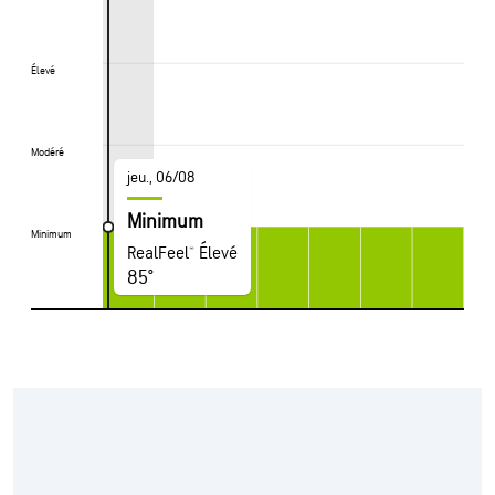
Élevé
Élevé
Modéré
Modéré
jeu., 06/08
Minimum
Minimum
Minimum
RealFeel® Élevé
85°