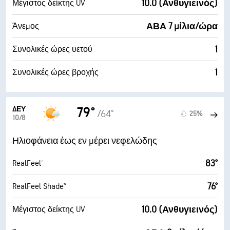
10.0 (Ανθυγιεινός)
Μέγιστος δείκτης UV
ΑΒΑ 7 μίλια/ώρα
Άνεμος
1
Συνολικές ώρες υετού
1
Συνολικές ώρες βροχής
ΔΕΥ
79°
/64°
25%
10/8
Ηλιοφάνεια έως εν μέρει νεφελώδης
83°
RealFeel®
76°
RealFeel Shade™
10.0 (Ανθυγιεινός)
Μέγιστος δείκτης UV