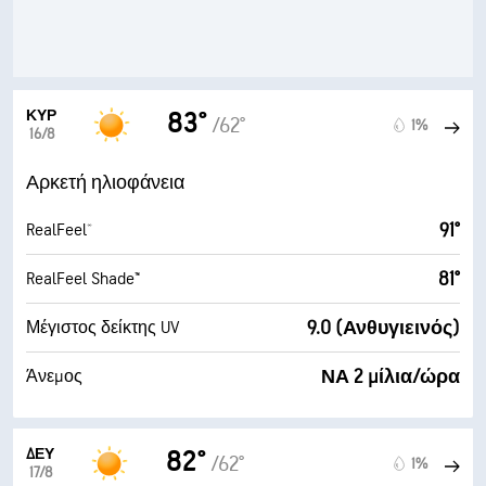
ΚΥΡ
83°
/62°
1%
16/8
Αρκετή ηλιοφάνεια
91°
RealFeel®
81°
RealFeel Shade™
9.0 (Ανθυγιεινός)
Μέγιστος δείκτης UV
ΝΑ 2 μίλια/ώρα
Άνεμος
ΔΕΥ
82°
/62°
1%
17/8