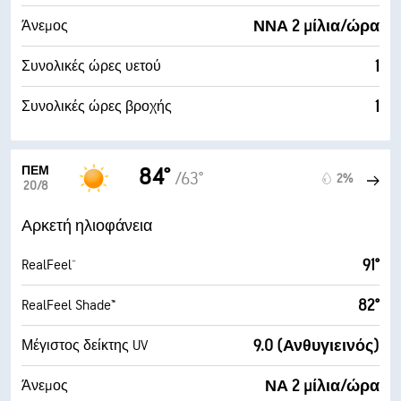
ΝΝΑ 2 μίλια/ώρα
Άνεμος
1
Συνολικές ώρες υετού
1
Συνολικές ώρες βροχής
ΠΈΜ
84°
/63°
2%
20/8
Αρκετή ηλιοφάνεια
91°
RealFeel®
82°
RealFeel Shade™
9.0 (Ανθυγιεινός)
Μέγιστος δείκτης UV
ΝΑ 2 μίλια/ώρα
Άνεμος