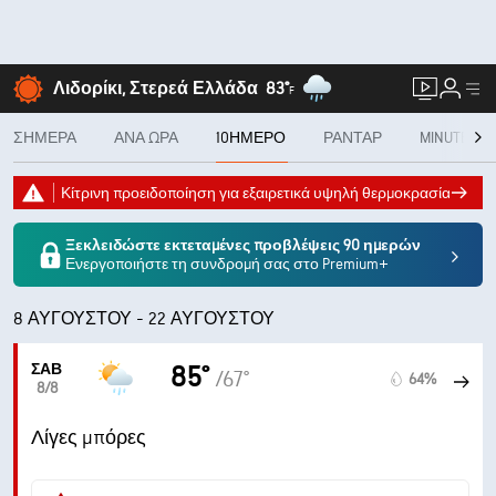
Λιδορίκι, Στερεά Ελλάδα
83°
F
ΣΉΜΕΡΑ
ΑΝΆ ΏΡΑ
10ΉΜΕΡΟ
ΡΑΝΤΆΡ
MINUTECAS
Κίτρινη προειδοποίηση για εξαιρετικά υψηλή θερμοκρασία
Ξεκλειδώστε εκτεταμένες προβλέψεις 90 ημερών
Ενεργοποιήστε τη συνδρομή σας στο Premium+
8 ΑΥΓΟΎΣΤΟΥ - 22 ΑΥΓΟΎΣΤΟΥ
ΣΆΒ
85°
/67°
64%
8/8
Λίγες μπόρες