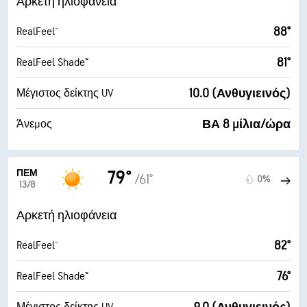
Αρκετή ηλιοφάνεια
88°
RealFeel®
81°
RealFeel Shade™
10.0 (Ανθυγιεινός)
Μέγιστος δείκτης UV
ΒΑ 8 μίλια/ώρα
Άνεμος
ΠΈΜ
79°
/61°
0%
13/8
Αρκετή ηλιοφάνεια
82°
RealFeel®
76°
RealFeel Shade™