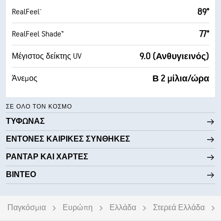
89°
RealFeel®
77°
RealFeel Shade™
9.0 (Ανθυγιεινός)
Μέγιστος δείκτης UV
Β 2 μίλια/ώρα
Άνεμος
ΣΕ ΌΛΟ ΤΟΝ ΚΌΣΜΟ
ΤΥΦΏΝΑΣ
ΈΝΤΟΝΕΣ ΚΑΙΡΙΚΈΣ ΣΥΝΘΉΚΕΣ
ΡΑΝΤΆΡ ΚΑΙ ΧΆΡΤΕΣ
ΒΊΝΤΕΟ
Παγκόσμια
Ευρώπη
Ελλάδα
Στερεά Ελλάδα