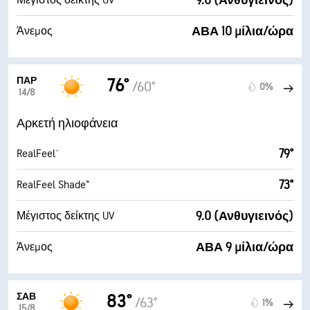
9.0 (Ανθυγιεινός)
Μέγιστος δείκτης UV
ΑΒΑ 10 μίλια/ώρα
Άνεμος
ΠΑΡ
76°
/60°
0%
14/8
Αρκετή ηλιοφάνεια
79°
RealFeel®
73°
RealFeel Shade™
9.0 (Ανθυγιεινός)
Μέγιστος δείκτης UV
ΑΒΑ 9 μίλια/ώρα
Άνεμος
ΣΆΒ
83°
/63°
1%
15/8