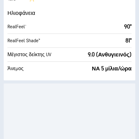
Ηλιοφάνεια
90°
RealFeel®
81°
RealFeel Shade™
9.0 (Ανθυγιεινός)
Μέγιστος δείκτης UV
ΝΑ 5 μίλια/ώρα
Άνεμος