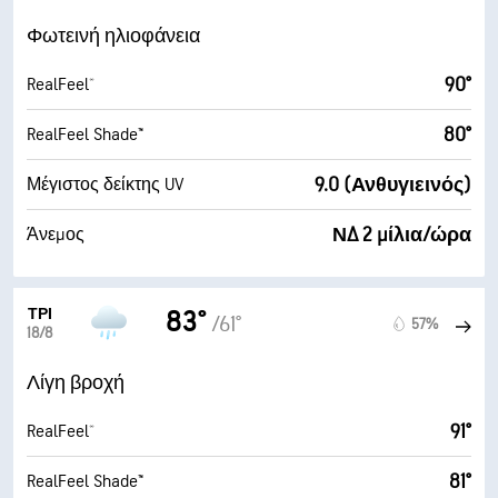
Φωτεινή ηλιοφάνεια
90°
RealFeel®
80°
RealFeel Shade™
9.0 (Ανθυγιεινός)
Μέγιστος δείκτης UV
ΝΔ 2 μίλια/ώρα
Άνεμος
ΤΡΊ
83°
/61°
57%
18/8
Λίγη βροχή
91°
RealFeel®
81°
RealFeel Shade™