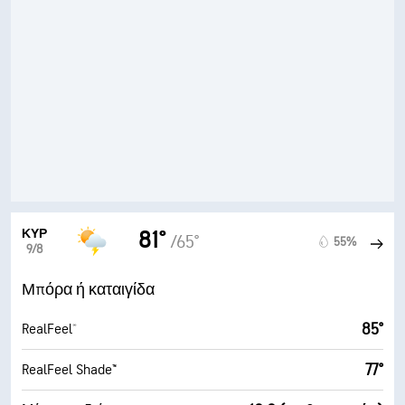
ΚΥΡ
81°
/65°
55%
9/8
Μπόρα ή καταιγίδα
85°
RealFeel®
77°
RealFeel Shade™