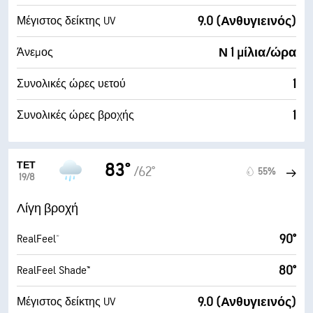
9.0 (Ανθυγιεινός)
Μέγιστος δείκτης UV
Ν 1 μίλια/ώρα
Άνεμος
1
Συνολικές ώρες υετού
1
Συνολικές ώρες βροχής
ΤΕΤ
83°
/62°
55%
19/8
Λίγη βροχή
90°
RealFeel®
80°
RealFeel Shade™
9.0 (Ανθυγιεινός)
Μέγιστος δείκτης UV