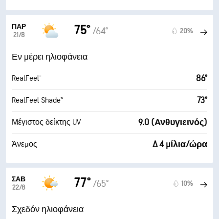
ΠΑΡ
75°
/64°
20%
21/8
Εν μέρει ηλιοφάνεια
86°
RealFeel®
73°
RealFeel Shade™
9.0 (Ανθυγιεινός)
Μέγιστος δείκτης UV
Δ 4 μίλια/ώρα
Άνεμος
ΣΆΒ
77°
/65°
10%
22/8
Σχεδόν ηλιοφάνεια