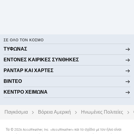
ΣΕ ΌΛΟ ΤΟΝ ΚΌΣΜΟ
ΤΥΦΏΝΑΣ
ΈΝΤΟΝΕΣ ΚΑΙΡΙΚΈΣ ΣΥΝΘΉΚΕΣ
ΡΑΝΤΆΡ ΚΑΙ ΧΆΡΤΕΣ
ΒΊΝΤΕΟ
ΚΈΝΤΡΟ ΧΕΙΜΏΝΑ
Παγκόσμια
Βόρεια Αμερική
Ηνωμένες Πολιτείες
Τα © 2026 AccuWeather, Inc. «AccuWeather» και το σχέδιο με τον ήλιο είναι