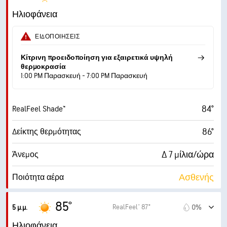
15 μίλια/ώρα
Ριπές ανέμου
Ηλιοφάνεια
49%
Υγρασία
ΕΙΔΟΠΟΙΉΣΕΙΣ
64° F
Σημείο δρόσου
Κίτρινη προειδοποίηση για εξαιρετικά υψηλή
θερμοκρασία
1:00 PM Παρασκευή - 7:00 PM Παρασκευή
10 (Πολύ έντονο)
AccuLumen Brightness Index™
4%
Νεφοκάλυψη
84°
RealFeel Shade™
10 μίλ.
Ορατότητα
86°
Δείκτης θερμότητας
30000 πδ
Ύψος νεφών
Δ 7 μίλια/ώρα
Άνεμος
Ασθενής
Ποιότητα αέρα
4.5 (Μέτριος)
Μέγιστος δείκτης UV
85°
RealFeel® 87°
5 μ.μ.
0%
16 μίλια/ώρα
Ριπές ανέμου
Ηλιοφάνεια