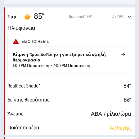
10 μίλ.
Ορατότητα
85°
RealFeel® 94°
2 μ.μ.
0%
30000 πδ
Ύψος νεφών
Ηλιοφάνεια
ΕΙΔΟΠΟΙΉΣΕΙΣ
Κίτρινη προειδοποίηση για εξαιρετικά υψηλή
θερμοκρασία
1:00 PM Παρασκευή - 7:00 PM Παρασκευή
84°
RealFeel Shade™
86°
Δείκτης θερμότητας
ΑΒΑ 7 μίλια/ώρα
Άνεμος
Ασθενής
Ποιότητα αέρα