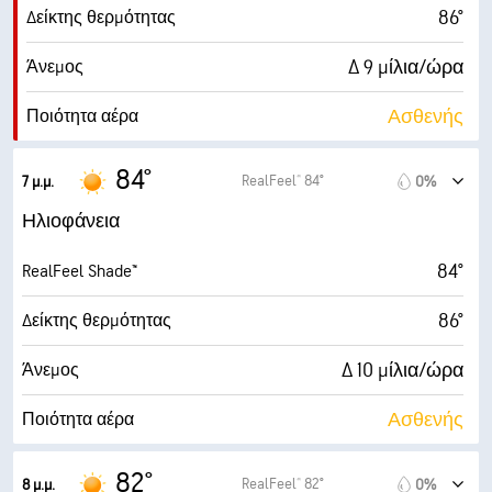
86°
Δείκτης θερμότητας
Δ 9 μίλια/ώρα
Άνεμος
Ασθενής
Ποιότητα αέρα
1.8 (Χαμηλή)
Μέγιστος δείκτης UV
84°
RealFeel® 84°
7 μ.μ.
0%
10 μίλια/ώρα
Ριπές ανέμου
Ηλιοφάνεια
52%
Υγρασία
84°
RealFeel Shade™
65° F
Σημείο δρόσου
86°
Δείκτης θερμότητας
10 (Πολύ έντονο)
AccuLumen Brightness Index™
Δ 10 μίλια/ώρα
Άνεμος
0%
Νεφοκάλυψη
Ασθενής
Ποιότητα αέρα
10 μίλ.
Ορατότητα
0.8 (Χαμηλή)
Μέγιστος δείκτης UV
82°
RealFeel® 82°
8 μ.μ.
0%