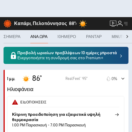
Καπάρι, Πελοπόννησος
88°
F
ΣΉΜΕΡΑ
ΑΝΆ ΏΡΑ
10ΉΜΕΡΟ
ΡΑΝΤΆΡ
MINUTECAS
Προβολή ωριαίων προβλέψεων 10 ημέρες μπροστά
Ενεργοποιήστε τη συνδρομή σας στο Premium+
86°
RealFeel® 95°
1 μ.μ.
0%
Ηλιοφάνεια
ΕΙΔΟΠΟΙΉΣΕΙΣ
Κίτρινη προειδοποίηση για εξαιρετικά υψηλή
θερμοκρασία
1:00 PM Παρασκευή - 7:00 PM Παρασκευή