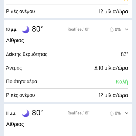
1%
Νεφοκάλυψη
12 μίλια/ώρα
Ριπές ανέμου
10 μίλ.
Ορατότητα
66%
Υγρασία
80°
RealFeel® 81°
10 μ.μ.
0%
30000 πδ
Ύψος νεφών
69° F
Σημείο δρόσου
Αίθριος
0 (Σκοτάδι)
AccuLumen Brightness Index™
83°
Δείκτης θερμότητας
2%
Νεφοκάλυψη
Δ 10 μίλια/ώρα
Άνεμος
10 μίλ.
Ορατότητα
Καλή
Ποιότητα αέρα
30000 πδ
Ύψος νεφών
12 μίλια/ώρα
Ριπές ανέμου
71%
Υγρασία
80°
RealFeel® 81°
11 μ.μ.
0%
70° F
Σημείο δρόσου
Αίθριος