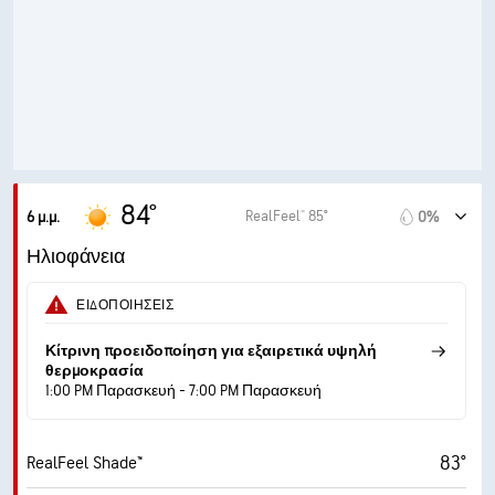
51%
Υγρασία
65° F
Σημείο δρόσου
10 (Πολύ έντονο)
AccuLumen Brightness Index™
2%
Νεφοκάλυψη
10 μίλ.
Ορατότητα
84°
RealFeel® 85°
6 μ.μ.
0%
30000 πδ
Ύψος νεφών
Ηλιοφάνεια
ΕΙΔΟΠΟΙΉΣΕΙΣ
Κίτρινη προειδοποίηση για εξαιρετικά υψηλή
θερμοκρασία
1:00 PM Παρασκευή - 7:00 PM Παρασκευή
83°
RealFeel Shade™