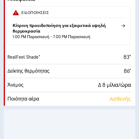
50%
Υγρασία
ΕΙΔΟΠΟΙΉΣΕΙΣ
64° F
Σημείο δρόσου
Κίτρινη προειδοποίηση για εξαιρετικά υψηλή
θερμοκρασία
1:00 PM Παρασκευή - 7:00 PM Παρασκευή
10 (Πολύ έντονο)
AccuLumen Brightness Index™
3%
Νεφοκάλυψη
83°
RealFeel Shade™
10 μίλ.
Ορατότητα
86°
Δείκτης θερμότητας
30000 πδ
Ύψος νεφών
Δ 8 μίλια/ώρα
Άνεμος
Ασθενής
Ποιότητα αέρα
3.0 (Μέτριος)
Μέγιστος δείκτης UV
13 μίλια/ώρα
Ριπές ανέμου