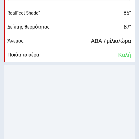
85°
RealFeel Shade™
87°
Δείκτης θερμότητας
ΑΒΑ 7 μίλια/ώρα
Άνεμος
Καλή
Ποιότητα αέρα
10.1 (Πολύ υψηλός)
Μέγιστος δείκτης UV
14 μίλια/ώρα
Ριπές ανέμου
49%
Υγρασία
65° F
Σημείο δρόσου
10 (Πολύ έντονο)
AccuLumen Brightness Index™
1%
Νεφοκάλυψη