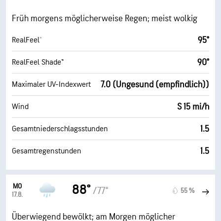
Früh morgens möglicherweise Regen; meist wolkig
95°
RealFeel®
90°
RealFeel Shade™
7.0 (Ungesund (empfindlich))
Maximaler UV-Indexwert
S 15 mi/h
Wind
1.5
Gesamtniederschlagsstunden
1.5
Gesamtregenstunden
MO
88°
/77°
55 %
17.8.
Überwiegend bewölkt; am Morgen möglicher