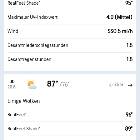
95°
RealFeel Shade™
4.0 (Mittel)
Maximaler UV-Indexwert
SSO 5 mi/h
Wind
1.5
Gesamtniederschlagsstunden
1.5
Gesamtregenstunden
DO
87°
/76°
25 %
20.8.
Einige Wolken
96°
RealFeel®
89°
RealFeel Shade™