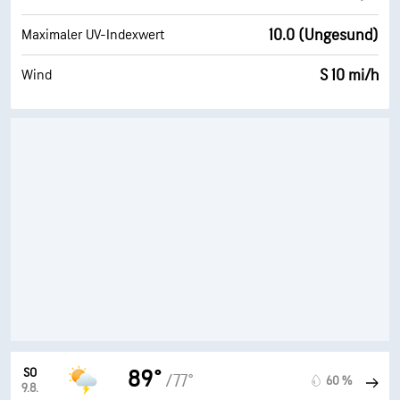
10.0 (Ungesund)
Maximaler UV-Indexwert
S 10 mi/h
Wind
SO
89°
/77°
60 %
9.8.