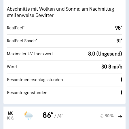
Abschnitte mit Wolken und Sonne; am Nachmittag
stellenweise Gewitter
98°
RealFeel®
91°
RealFeel Shade™
8.0 (Ungesund)
Maximaler UV-Indexwert
SO 8 mi/h
Wind
1
Gesamtniederschlagsstunden
1
Gesamtregenstunden
MO
86°
/74°
90 %
10.8.