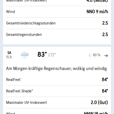
4.0 (Mittel)
Maximaler UV-Indexwert
NNO 9 mi/h
Wind
2.5
Gesamtniederschlagsstunden
2.5
Gesamtregenstunden
SA
83°
/77°
80 %
15.8.
Am Morgen kräftige Regenschauer; wolkig und windig
84°
RealFeel®
84°
RealFeel Shade™
2.0 (Gut)
Maximaler UV-Indexwert