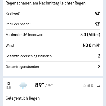
Regenschauer; am Nachmittag leichter Regen
93°
RealFeel®
93°
RealFeel Shade™
3.0 (Mittel)
Maximaler UV-Indexwert
NO 8 mi/h
Wind
2
Gesamtniederschlagsstunden
2
Gesamtregenstunden
DI
89°
/75°
61 %
18.8.
Gelegentlich Regen