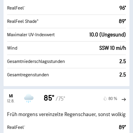
96°
RealFeel®
89°
RealFeel Shade™
10.0 (Ungesund)
Maximaler UV-Indexwert
SSW 10 mi/h
Wind
2.5
Gesamtniederschlagsstunden
2.5
Gesamtregenstunden
MI
85°
/75°
80 %
12.8.
Früh morgens vereinzelte Regenschauer, sonst wolkig
89°
RealFeel®