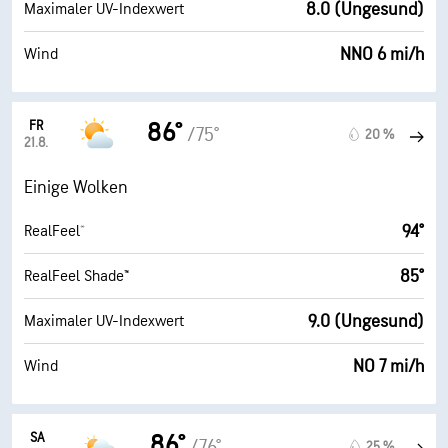
8.0 (Ungesund)
Maximaler UV-Indexwert
NNO 6 mi/h
Wind
FR
86°
/75°
20 %
21.8.
Einige Wolken
94°
RealFeel®
85°
RealFeel Shade™
9.0 (Ungesund)
Maximaler UV-Indexwert
NO 7 mi/h
Wind
SA
86°
/76°
25 %