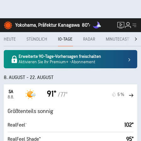
Yokohama, Präfektur Kanagawa
80°
F
HEUTE
STÜNDLICH
10-TAGE
RADAR
MINUTECAST®
Erweiterte 90-Tage-Vorhersagen freischalten
Aktivieren Sie Ihr Premium+ -Abonnement
8. AUGUST - 22. AUGUST
SA
91°
/77°
5 %
8.8.
Größtenteils sonnig
102°
RealFeel®
95°
RealFeel Shade™