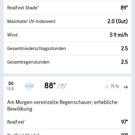
89°
RealFeel Shade™
2.0 (Gut)
Maximaler UV-Indexwert
S 9 mi/h
Wind
2.5
Gesamtniederschlagsstunden
2.5
Gesamtregenstunden
DO
88°
/75°
75 %
13.8.
Am Morgen vereinzelte Regenschauer; erhebliche
Bewölkung
97°
RealFeel®