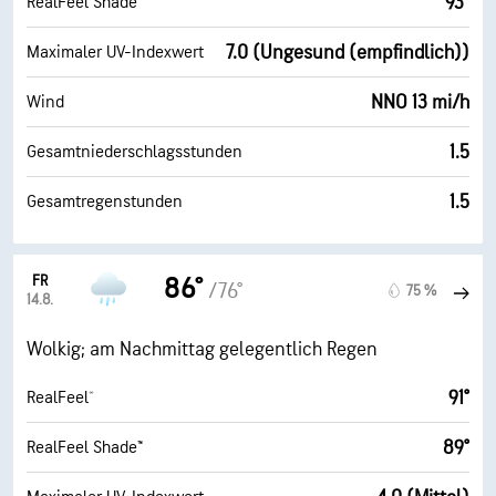
93°
RealFeel Shade™
7.0 (Ungesund (empfindlich))
Maximaler UV-Indexwert
NNO 13 mi/h
Wind
1.5
Gesamtniederschlagsstunden
1.5
Gesamtregenstunden
FR
86°
/76°
75 %
14.8.
Wolkig; am Nachmittag gelegentlich Regen
91°
RealFeel®
89°
RealFeel Shade™