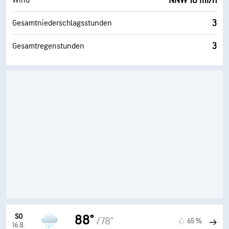
NNW 18 mi/h
Wind
3
Gesamtniederschlagsstunden
3
Gesamtregenstunden
SO
88°
/78°
65 %
16.8.