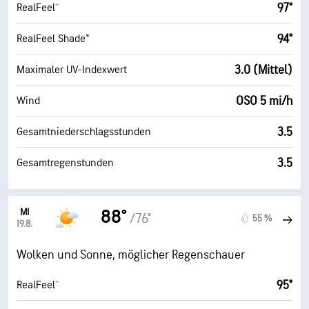
97°
RealFeel®
94°
RealFeel Shade™
3.0 (Mittel)
Maximaler UV-Indexwert
OSO 5 mi/h
Wind
3.5
Gesamtniederschlagsstunden
3.5
Gesamtregenstunden
MI
88°
/76°
55 %
19.8.
Wolken und Sonne, möglicher Regenschauer
95°
RealFeel®