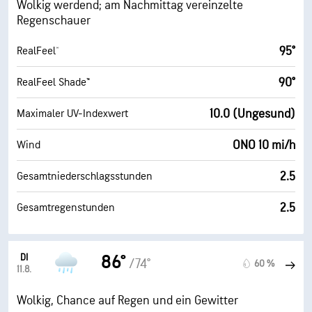
Wolkig werdend; am Nachmittag vereinzelte
Regenschauer
95°
RealFeel®
90°
RealFeel Shade™
10.0 (Ungesund)
Maximaler UV-Indexwert
ONO 10 mi/h
Wind
2.5
Gesamtniederschlagsstunden
2.5
Gesamtregenstunden
DI
86°
/74°
60 %
11.8.
Wolkig, Chance auf Regen und ein Gewitter