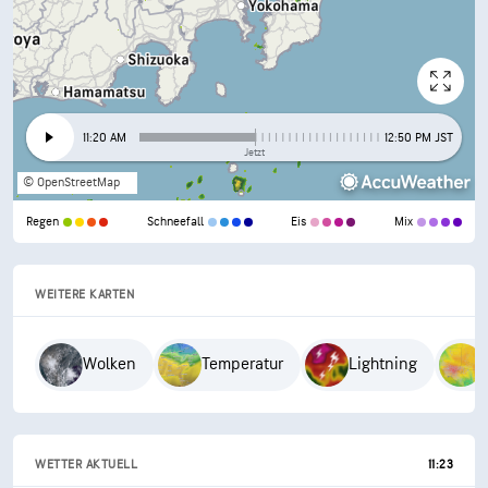
11:20 AM
12:50 PM JST
Jetzt
© OpenStreetMap
Regen
Schneefall
Eis
Mix
WEITERE KARTEN
Wolken
Temperatur
Lightning
WETTER AKTUELL
11:23