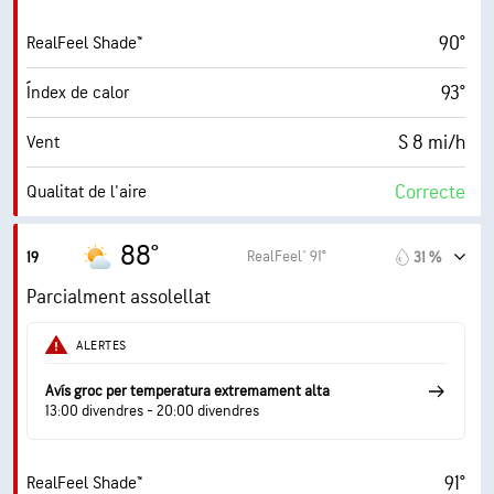
90°
RealFeel Shade™
68 %
Nuvolositat
93°
Índex de calor
0.01 in
Pluja
S 8 mi/h
Vent
6 mi
Visibilitat
Correcte
Qualitat de l'aire
7000 ft
Sostre de núvols
1.8 (Baix)
Índex UV màxim
88°
RealFeel® 91°
19
31 %
20 mi/h
Ràfegues
Parcialment assolellat
51 %
Humitat
ALERTES
69° F
Punt de rosada
Avís groc per temperatura extremament alta
13:00 divendres - 20:00 divendres
8 (Clar)
AccuLumen Brightness Index™
91°
RealFeel Shade™
50 %
Nuvolositat