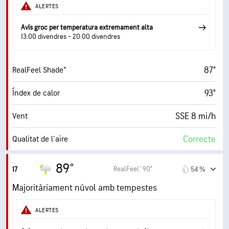
43 %
Humitat
ALERTES
66° F
Punt de rosada
Avís groc per temperatura extremament alta
13:00 divendres - 20:00 divendres
8 (Clar)
AccuLumen Brightness Index™
87°
RealFeel Shade™
40 %
Nuvolositat
93°
Índex de calor
10 mi
Visibilitat
SSE 8 mi/h
Vent
30000 ft
Sostre de núvols
Correcte
Qualitat de l'aire
1.6 (Baix)
Índex UV màxim
89°
RealFeel® 90°
17
54 %
18 mi/h
Ràfegues
Majoritàriament núvol amb tempestes
50 %
Humitat
ALERTES