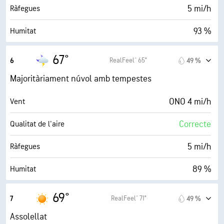
6 mi
Visibilitat
5 mi/h
Ràfegues
4000 ft
Sostre de núvols
93 %
Humitat
64° F
Punt de rosada
67°
RealFeel® 65°
6
49 %
0 (Fosc)
AccuLumen Brightness Index™
Majoritàriament núvol amb tempestes
0 %
Nuvolositat
ONO 4 mi/h
Vent
0.10 in
Pluja
Correcte
Qualitat de l'aire
5 mi
Visibilitat
5 mi/h
Ràfegues
30000 ft
Sostre de núvols
89 %
Humitat
64° F
Punt de rosada
69°
RealFeel® 71°
7
49 %
0 (Fosc)
AccuLumen Brightness Index™
Assolellat