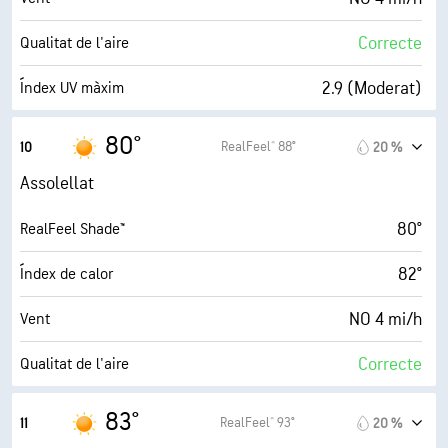
1 %
Nuvolositat
Correcte
Qualitat de l'aire
10 mi
Visibilitat
2.9 (Moderat)
Índex UV màxim
30000 ft
Sostre de núvols
5 mi/h
Ràfegues
80°
RealFeel® 88°
10
20 %
70 %
Humitat
Assolellat
64° F
Punt de rosada
80°
RealFeel Shade™
10 (Molt clar)
AccuLumen Brightness Index™
82°
Índex de calor
2 %
Nuvolositat
NO 4 mi/h
Vent
10 mi
Visibilitat
Correcte
Qualitat de l'aire
30000 ft
Sostre de núvols
4.2 (Moderat)
Índex UV màxim
83°
RealFeel® 93°
11
20 %