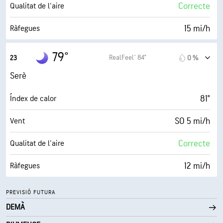
0 (Fosc)
AccuLumen Brightness Index™
Correcte
Qualitat de l'aire
10 %
Nuvolositat
15 mi/h
Ràfegues
10 mi
Visibilitat
74 %
Humitat
79°
RealFeel® 84°
23
0 %
30000 ft
Sostre de núvols
72° F
Punt de rosada
Serè
0 (Fosc)
AccuLumen Brightness Index™
81°
Índex de calor
6 %
Nuvolositat
SO 5 mi/h
Vent
10 mi
Visibilitat
Correcte
Qualitat de l'aire
30000 ft
Sostre de núvols
12 mi/h
Ràfegues
78 %
Humitat
PREVISIÓ FUTURA
DEMÀ
72° F
Punt de rosada