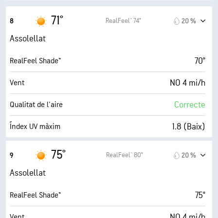
30000 ft
Sostre de núvols
71°
RealFeel® 74°
8
20 %
Assolellat
70°
RealFeel Shade™
NO 4 mi/h
Vent
Correcte
Qualitat de l'aire
1.8 (Baix)
Índex UV màxim
5 mi/h
Ràfegues
75°
RealFeel® 80°
9
20 %
80 %
Humitat
Assolellat
64° F
Punt de rosada
75°
RealFeel Shade™
10 (Molt clar)
AccuLumen Brightness Index™
NO 4 mi/h
Vent