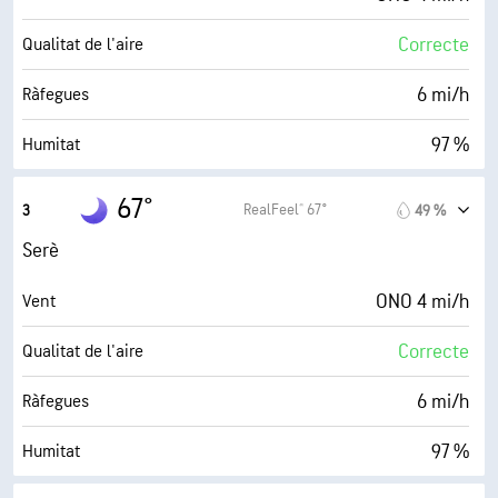
Correcte
Qualitat de l'aire
6 mi/h
Ràfegues
97 %
Humitat
66° F
Punt de rosada
67°
RealFeel® 67°
3
49 %
0 (Fosc)
AccuLumen Brightness Index™
Serè
0 %
Nuvolositat
ONO 4 mi/h
Vent
10 mi
Visibilitat
Correcte
Qualitat de l'aire
30000 ft
Sostre de núvols
6 mi/h
Ràfegues
97 %
Humitat