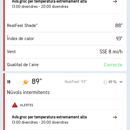
68° F
Punt de rosada
Avís groc per temperatura extremament alta
13:00 divendres - 20:00 divendres
6 (Mitjà)
AccuLumen Brightness Index™
88°
RealFeel Shade™
70 %
Nuvolositat
93°
Índex de calor
0.05 in
Pluja
SSE 8 mi/h
Vent
5 mi
Visibilitat
Correcte
Qualitat de l'aire
4000 ft
Sostre de núvols
1.4 (Baix)
Índex UV màxim
89°
RealFeel® 93°
18
49 %
18 mi/h
Ràfegues
Núvols intermitents
50 %
Humitat
ALERTES
68° F
Punt de rosada
Avís groc per temperatura extremament alta
13:00 divendres - 20:00 divendres
6 (Mitjà)
AccuLumen Brightness Index™