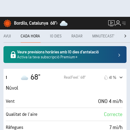
Bordils, Catalunya
68°
F
AVUI
CADA HORA
10 DIES
RADAR
MINUTECAST®
ME
Veure previsions horàries amb 10 dies d'antelació
Activa la teva subscripció Premium+
68°
RealFeel® 68°
1
41 %
Núvol
ONO 4 mi/h
Vent
Correcte
Qualitat de l'aire
7 mi/h
Ràfegues