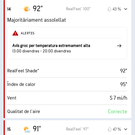
4.4 (Moderat)
Índex UV màxim
92°
RealFeel® 100°
14
43 %
14 mi/h
Ràfegues
Majoritàriament assolellat
45 %
Humitat
ALERTES
65° F
Punt de rosada
Avís groc per temperatura extremament alta
13:00 divendres - 20:00 divendres
6 (Mitjà)
AccuLumen Brightness Index™
92°
RealFeel Shade™
70 %
Nuvolositat
95°
Índex de calor
6 mi
Visibilitat
S 7 mi/h
Vent
7000 ft
Sostre de núvols
Correcte
Qualitat de l'aire
7.8 (Molt alt)
Índex UV màxim
91°
RealFeel® 97°
15
47 %