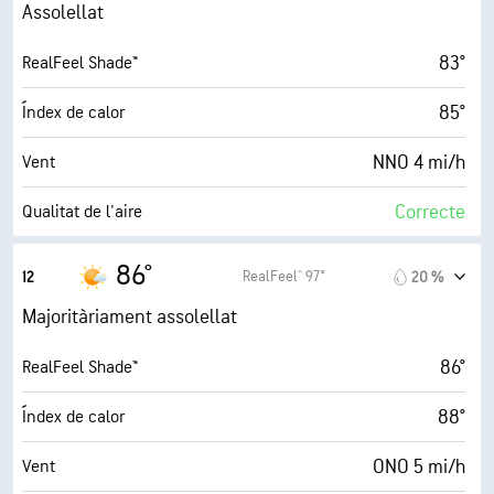
7 mi/h
Ràfegues
Assolellat
60 %
Humitat
83°
RealFeel Shade™
65° F
Punt de rosada
85°
Índex de calor
10 (Molt clar)
AccuLumen Brightness Index™
NNO 4 mi/h
Vent
3 %
Nuvolositat
Correcte
Qualitat de l'aire
10 mi
Visibilitat
5.9 (Alt)
Índex UV màxim
86°
RealFeel® 97°
12
20 %
30000 ft
Sostre de núvols
9 mi/h
Ràfegues
Majoritàriament assolellat
54 %
Humitat
86°
RealFeel Shade™
65° F
Punt de rosada
88°
Índex de calor
10 (Molt clar)
AccuLumen Brightness Index™
ONO 5 mi/h
Vent