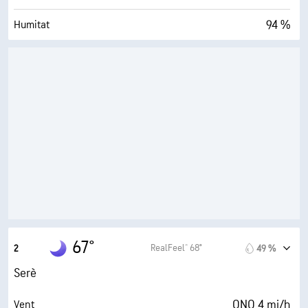
94 %
Humitat
66° F
Punt de rosada
0 (Fosc)
AccuLumen Brightness Index™
100 %
Nuvolositat
10 mi
Visibilitat
24000 ft
Sostre de núvols
67°
RealFeel® 68°
2
49 %
Serè
ONO 4 mi/h
Vent