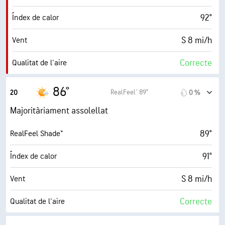
92°
Índex de calor
10 mi
Visibilitat
S 8 mi/h
Vent
30000 ft
Sostre de núvols
Correcte
Qualitat de l'aire
0.9 (Baix)
Índex UV màxim
86°
RealFeel® 89°
20
0 %
20 mi/h
Ràfegues
Majoritàriament assolellat
55 %
Humitat
89°
RealFeel Shade™
70° F
Punt de rosada
91°
Índex de calor
6 (Mitjà)
AccuLumen Brightness Index™
S 8 mi/h
Vent
32 %
Nuvolositat
Correcte
Qualitat de l'aire
10 mi
Visibilitat
0.0 (Baix)
Índex UV màxim