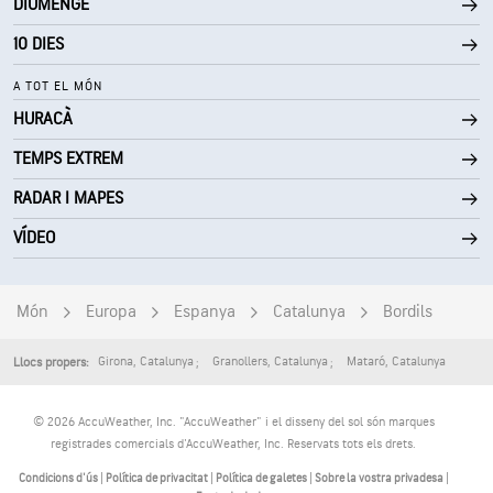
DIUMENGE
0 (Fosc)
AccuLumen Brightness Index™
10 DIES
1 %
Nuvolositat
A TOT EL MÓN
HURACÀ
10 mi
Visibilitat
TEMPS EXTREM
30000 ft
Sostre de núvols
RADAR I MAPES
VÍDEO
Món
Europa
Espanya
Catalunya
Bordils
Girona
,
Catalunya
Granollers
,
Catalunya
Mataró
,
Catalunya
Llocs propers:
© 2026 AccuWeather, Inc. "AccuWeather" i el disseny del sol són marques
registrades comercials d'AccuWeather, Inc. Reservats tots els drets.
Condicions d'ús
|
Política de privacitat
|
Política de galetes
|
Sobre la vostra privadesa
|