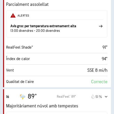
16 mi/h
Ràfegues
Parcialment assolellat
42 %
Humitat
ALERTES
66° F
Punt de rosada
Avís groc per temperatura extremament alta
13:00 divendres - 20:00 divendres
9 (Molt clar)
AccuLumen Brightness Index™
91°
RealFeel Shade™
25 %
Nuvolositat
94°
Índex de calor
10 mi
Visibilitat
SSE 8 mi/h
Vent
30000 ft
Sostre de núvols
Correcte
Qualitat de l'aire
5.9 (Alt)
Índex UV màxim
89°
RealFeel® 89°
16
51 %
17 mi/h
Ràfegues
Majoritàriament núvol amb tempestes