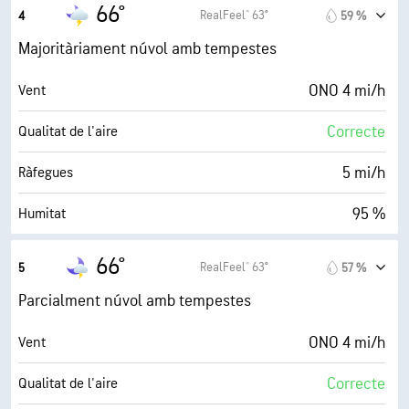
66° F
Punt de rosada
66°
RealFeel® 63°
4
59 %
0 (Fosc)
AccuLumen Brightness Index™
Majoritàriament núvol amb tempestes
0 %
Nuvolositat
ONO 4 mi/h
Vent
10 mi
Visibilitat
Correcte
Qualitat de l'aire
30000 ft
Sostre de núvols
5 mi/h
Ràfegues
95 %
Humitat
65° F
Punt de rosada
66°
RealFeel® 63°
5
57 %
0 (Fosc)
AccuLumen Brightness Index™
Parcialment núvol amb tempestes
70 %
Nuvolositat
ONO 4 mi/h
Vent
0.04 in
Pluja
Correcte
Qualitat de l'aire