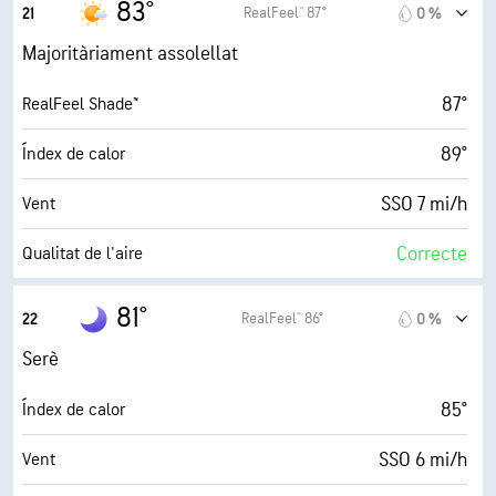
83°
RealFeel® 87°
21
0 %
30000 ft
Sostre de núvols
20 mi/h
Ràfegues
Majoritàriament assolellat
62 %
Humitat
87°
RealFeel Shade™
71° F
Punt de rosada
89°
Índex de calor
0 (Fosc)
AccuLumen Brightness Index™
SSO 7 mi/h
Vent
14 %
Nuvolositat
Correcte
Qualitat de l'aire
10 mi
Visibilitat
0.0 (Baix)
Índex UV màxim
81°
RealFeel® 86°
22
0 %
30000 ft
Sostre de núvols
17 mi/h
Ràfegues
Serè
68 %
Humitat
85°
Índex de calor
72° F
Punt de rosada
SSO 6 mi/h
Vent