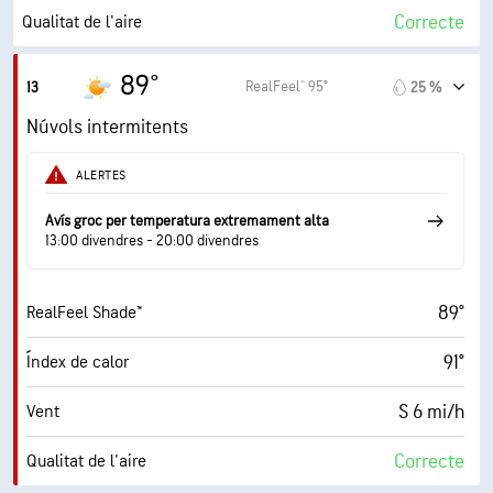
4 %
Nuvolositat
Correcte
Qualitat de l'aire
10 mi
Visibilitat
7.8 (Molt alt)
Índex UV màxim
89°
RealFeel® 95°
13
25 %
30000 ft
Sostre de núvols
10 mi/h
Ràfegues
Núvols intermitents
49 %
Humitat
ALERTES
65° F
Punt de rosada
Avís groc per temperatura extremament alta
13:00 divendres - 20:00 divendres
9 (Molt clar)
AccuLumen Brightness Index™
89°
RealFeel Shade™
11 %
Nuvolositat
91°
Índex de calor
10 mi
Visibilitat
S 6 mi/h
Vent
30000 ft
Sostre de núvols
Correcte
Qualitat de l'aire