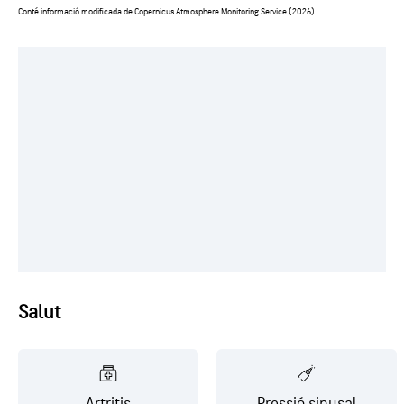
Conté informació modificada de Copernicus Atmosphere Monitoring Service (2026)
Salut
Artritis
Pressió sinusal