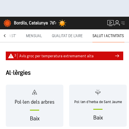
Bordils, Catalunya
76°
F
UTECAST®
MENSUAL
QUALITAT DE L'AIRE
SALUT I ACTIVITATS
3
Avís groc per temperatura extremament alta
Al·lèrgies
Pol·len dels arbres
Pol·len d'herba de Sant Jaume
Baix
Baix