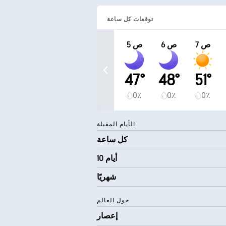
توقعات كل ساعة
7 ص
6 ص
5 ص
47°
48°
51°
0٪
0٪
0٪
الأيام المقبلة
كل ساعة
10 أيام
شهريًا
حول العالم
إعصار