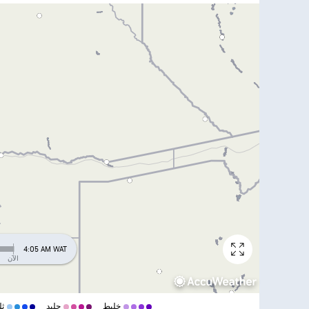
4:05 AM WAT
الآن
خليط
جليد
ثل