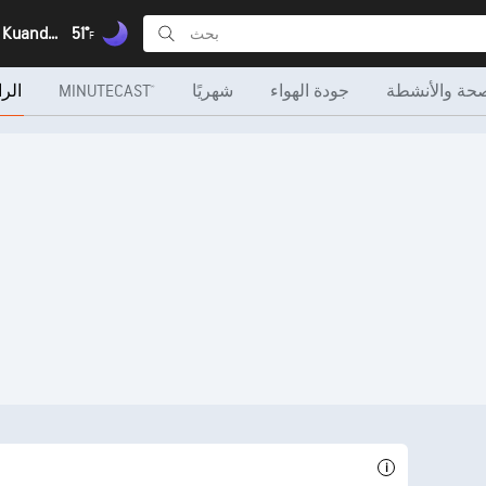
Xamavena, Kuando Kubango
51°
F
صحة والأنشطة
جودة الهواء
شهريًا
MINUTECAST®
الرا