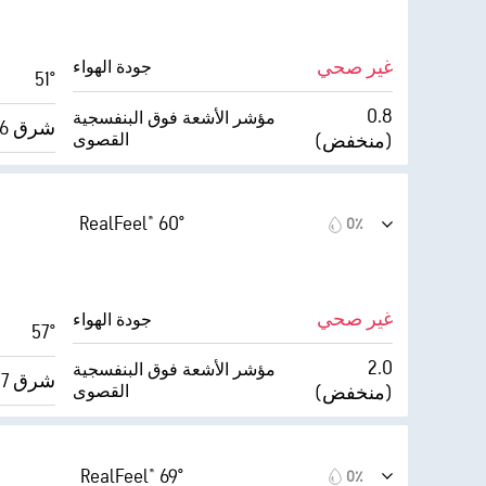
30000 قدم
أقصى ارتفاع للسحاب
0٪
غير صحي
جودة الهواء
51°
0.8
مؤشر الأشعة فوق البنفسجية
شرق 6 ميل/س
(منخفض)
القصوى
AccuLumen Brightness Index™
12 ميل/س
0٪
الغطاء السحابي
RealFeel® 60°
0٪
39٪
9 ميل
الرؤية
27° F
30000 قدم
أقصى ارتفاع للسحاب
غير صحي
جودة الهواء
57°
4 (باهت)
2.0
مؤشر الأشعة فوق البنفسجية
شرق 7 ميل/س
(منخفض)
القصوى
للغاية)
Index™
14 ميل/س
0٪
الغطاء السحابي
RealFeel® 69°
0٪