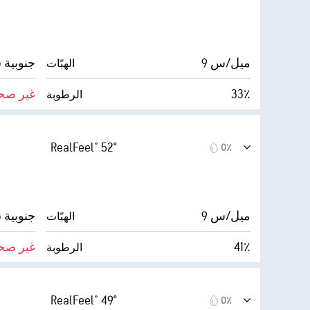
9 ميل/س
جنوبية شرق
الهبّات
33٪
غير صح
الرطوبة
الغطاء السحابي
27° F
9 ميل
الرؤية
RealFeel® 52°
0٪
0 (مظلم)
30000 قدم
أقصى ارتفاع للسحاب
0٪
9 ميل/س
جنوبية شرق
الهبّات
41٪
غير صح
الرطوبة
الغطاء السحابي
30° F
9 ميل
الرؤية
RealFeel® 49°
0٪
0 (مظلم)