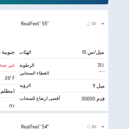
RealFeel® 55°
0٪
10 ميل/س
جنوبية شرق
الهبّات
31٪
غير صح
الرطوبة
الغطاء السحابي
26° F
9 ميل
الرؤية
0 (مظلم)
30000 قدم
أقصى ارتفاع للسحاب
0٪
RealFeel® 54°
0٪