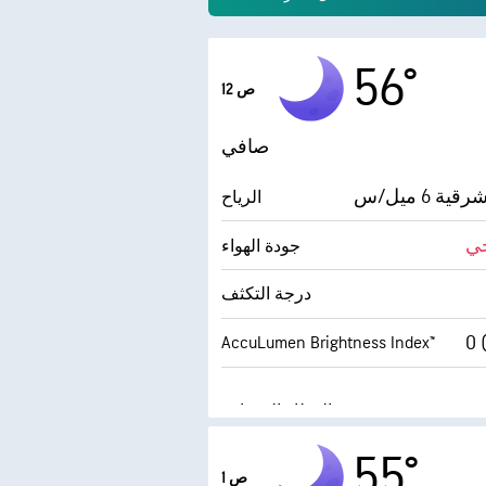
56°
12 ص
صافي
ية 6 ميل/س
الرياح
ي
جودة الهواء
درجة التكثف
AccuLumen Brightness Index™
55°
1 ص