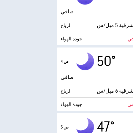
صافي
ية 5 ميل/س
الرياح
ي
جودة الهواء
درجة التكثف
50°
4 ص
AccuLumen Brightness Index™
صافي
ية 6 ميل/س
الرياح
ي
جودة الهواء
درجة التكثف
47°
5 ص
AccuLumen Brightness Index™