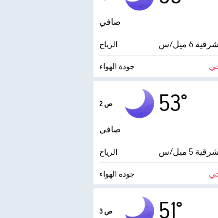
صافي
ية 6 ميل/س
الرياح
ي
جودة الهواء
درجة التكثف
53°
2 ص
AccuLumen Brightness Index™
صافي
ية 5 ميل/س
الرياح
ي
جودة الهواء
درجة التكثف
51°
3 ص
AccuLumen Brightness Index™