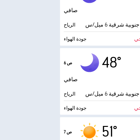
صافي
بية شرقية 6 ميل/س
الرياح
ي
جودة الهواء
درجة التكثف
48°
6 ص
AccuLumen Brightness Index™
صافي
بية شرقية 6 ميل/س
الرياح
ي
جودة الهواء
درجة التكثف
51°
7 ص
AccuLumen Brightness Index™