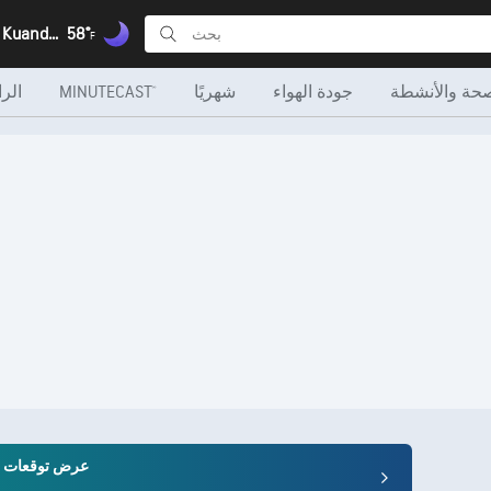
Xamavena, Kuando Kubango
58°
F
صحة والأنشطة
جودة الهواء
شهريًا
MINUTECAST®
الرا
عرض توقعات الطقس 