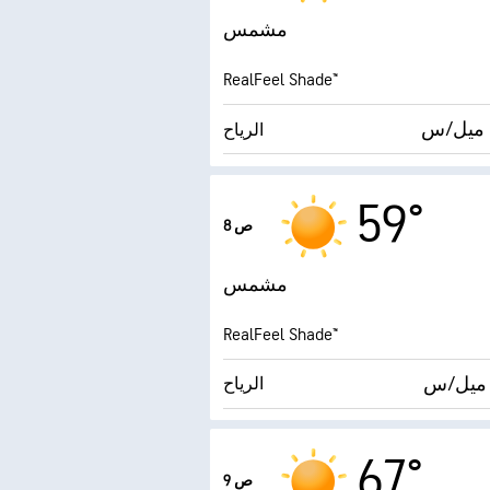
مشمس
RealFeel Shade™
الرياح
الهبّات
59°
8 ص
الرطوبة
مشمس
درجة التكثف
RealFeel Shade™
الرياح
الهبّات
67°
9 ص