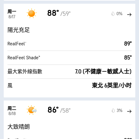
88°
周一
/59°
0%
8/17
陽光充足
89°
RealFeel®
85°
RealFeel Shade™
7.0 (不健康－敏感人士)
最大紫外線指數
東北 6英里/小时
風
86°
周二
/58°
3%
8/18
大致晴朗