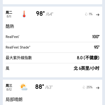
98°
周二
/64°
1%
8/11
酷熱
100°
RealFeel®
95°
RealFeel Shade™
8.0 (不健康)
最大紫外線指數
北 6英里/小时
風
88°
周三
/63°
25%
8/12
局部晴朗