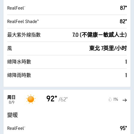
87°
RealFeel®
82°
RealFeel Shade™
7.0 (不健康－敏感人士)
最大紫外線指數
東北 7英里/小时
風
1
總降水時數
1
總降雨時數
92°
周日
/62°
1%
8/9
變暖
95°
RealFeel®