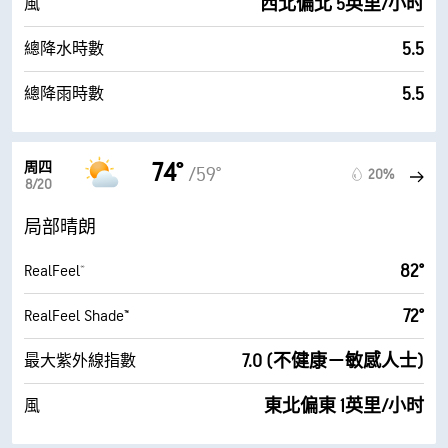
西北偏北 5英里/小时
風
5.5
總降水時數
5.5
總降雨時數
74°
周四
/59°
20%
8/20
局部晴朗
82°
RealFeel®
72°
RealFeel Shade™
7.0 (不健康－敏感人士)
最大紫外線指數
東北偏東 1英里/小时
風