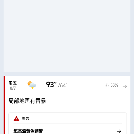
93°
周五
/64°
55%
8/7
局部地區有雷暴
警告
超高溫黃色預警