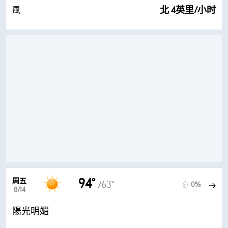
北 4英里/小时
風
94°
周五
/63°
0%
8/14
陽光明媚