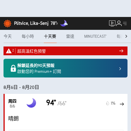
Plitvice, Lika-Senj
78°
F
今天
每小時
十天賽
雷達
MINUTECAST®
每月
2
超高溫紅色預警
解鎖延長的90天預報
啟動您的 Premium+ 訂閱
8月6日 - 8月20日
94°
周四
/66°
1%
8/6
晴朗