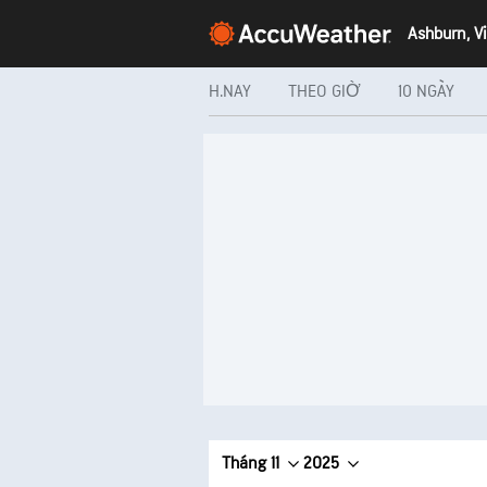
Ashburn, Vi
H.NAY
THEO GIỜ
10 NGÀY
Tháng 11
2025