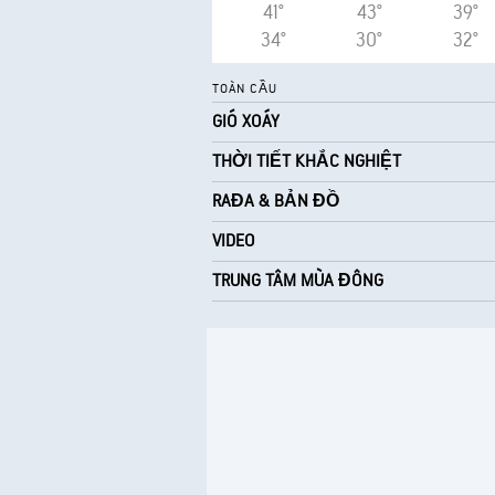
41°
43°
39°
34°
30°
32°
TOÀN CẦU
GIÓ XOÁY
THỜI TIẾT KHẮC NGHIỆT
RAĐA & BẢN ĐỒ
VIDEO
TRUNG TÂM MÙA ĐÔNG