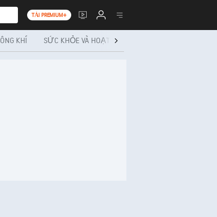
TẢI PREMIUM+
ÔNG KHÍ
SỨC KHỎE VÀ HOẠT ĐỘNG