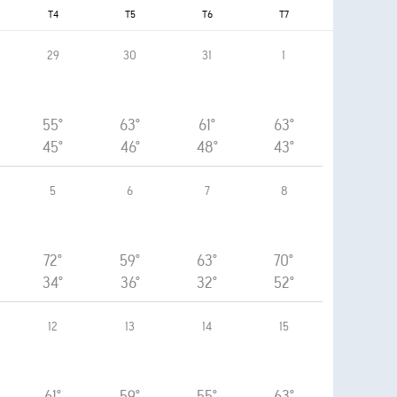
T4
T5
T6
T7
29
30
31
1
55°
63°
61°
63°
45°
46°
48°
43°
5
6
7
8
72°
59°
63°
70°
34°
36°
32°
52°
12
13
14
15
61°
59°
55°
63°