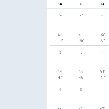
CN
T2
T3
26
27
28
61°
61°
55°
34°
36°
37°
2
3
4
64°
68°
63°
41°
45°
41°
9
10
11
68°
52°
43°