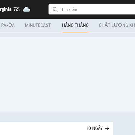
rginia
72°
F
RA-ĐA
MINUTECAST®
HÀNG THÁNG
CHẤT LƯỢNG KH
10 NGÀY