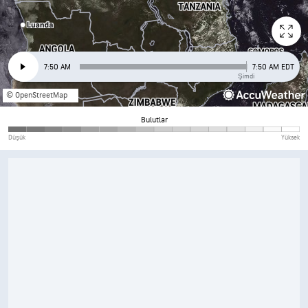
7:50 AM
7:50 AM EDT
Şimdi
© OpenStreetMap
Bulutlar
Düşük
Yüksek