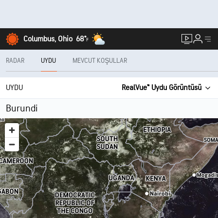
Columbus, Ohio
68°
F
RADAR
UYDU
MEVCUT KOŞULLAR
UYDU
RealVue™ Uydu Görüntüsü
Burundi