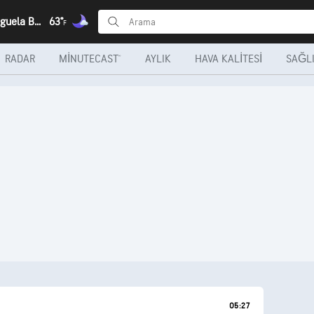
Venus, Benguela Bölgesi
63°
F
RADAR
MINUTECAST®
AYLIK
HAVA KALITESI
SAĞLI
05:27