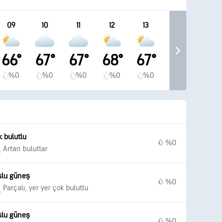
09
10
11
12
13
66°
67°
67°
68°
67°
%0
%0
%0
%0
%0
 bulutlu
%0
Artan bulutlar
slu güneş
%0
Parçalı, yer yer çok bulutlu
slu güneş
%0