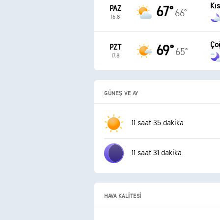
Kı
PAZ
67°
66°
16.8
Ço
PZT
69°
65°
17.8
GÜNEŞ VE AY
11 saat 35 dakika
11 saat 31 dakika
HAVA KALITESI