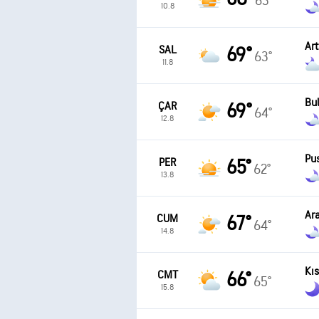
63°
10.8
Art
SAL
69°
63°
11.8
Bul
ÇAR
69°
64°
12.8
Pu
PER
65°
62°
13.8
Ara
CUM
67°
64°
14.8
Kı
CMT
66°
65°
15.8