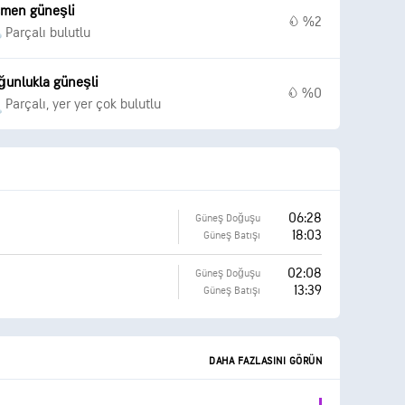
smen güneşli
%2
Parçalı bulutlu
ğunlukla güneşli
%0
Parçalı, yer yer çok bulutlu
06:28
Güneş Doğuşu
18:03
Güneş Batışı
02:08
Güneş Doğuşu
13:39
Güneş Batışı
DAHA FAZLASINI GÖRÜN