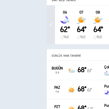
SAAT BAŞI TAHMIN
06
07
08
62°
64°
64°
%0
%0
%0
GÜNLÜK HAVA TAHMINI
Çok
BUGÜN
68°
61°
8.8
Pu
PAZ
68°
61°
9.8
Pu
PZT
68°