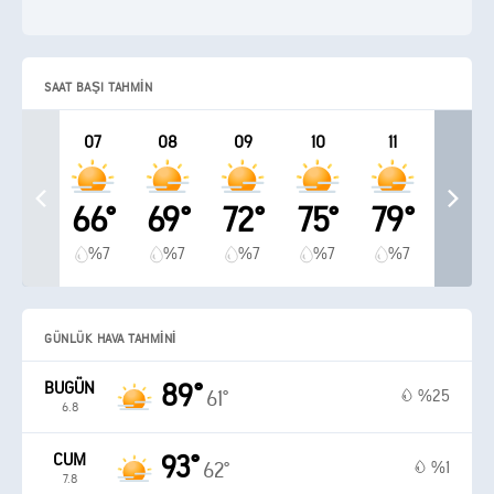
SAAT BAŞI TAHMIN
07
08
09
10
11
66°
69°
72°
75°
79°
%7
%7
%7
%7
%7
GÜNLÜK HAVA TAHMINI
BUGÜN
89°
%25
61°
6.8
CUM
93°
%1
62°
7.8