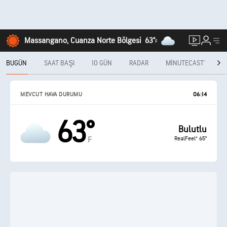
Massangano, Cuanza Norte Bölgesi
63°
F
BUGÜN
SAAT BAŞI
10 GÜN
RADAR
MINUTECAST®
A
MEVCUT HAVA DURUMU
06:14
63°
Bulutlu
RealFeel® 65°
F