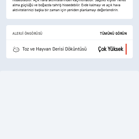
hissedilebilir. Açık hava aktivitelerinden kaçınılmalıdır. Sağlıklı kişiler nefes
alma güçlüğü ve boğazda tahriş hissedebilir. Evde kalmayı ve açık hava
aktivitelerinizi başka bir zaman için yeniden planlamayı değerlendirin.
ALERJI ÖNGÖRÜSÜ
TÜMÜNÜ GÖRÜN
Çok Yüksek
Toz ve Hayvan Derisi Döküntüsü