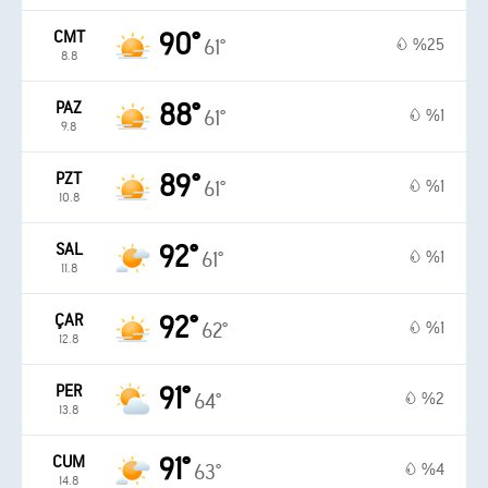
CMT
90°
%25
61°
8.8
PAZ
88°
%1
61°
9.8
PZT
89°
%1
61°
10.8
SAL
92°
%1
61°
11.8
ÇAR
92°
%1
62°
12.8
PER
91°
%2
64°
13.8
CUM
91°
%4
63°
14.8