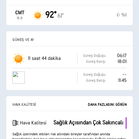
CMT
92°
%1
61°
15.8
GÜNEŞ VE AY
06:17
Güneş Doğuşu
11 saat 44 dakika
18:01
Güneş Batışı
--
Güneş Doğuşu
11:45
Güneş Batışı
HAVA KALITESI
DAHA FAZLASINI GÖRÜN
Sağlık Açısından Çok Sakıncalı
Hava Kalitesi
Sağlık üzerindeki etkileri risk altındaki bireyler tarafından anında