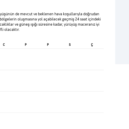
ürüyüşünün de mevcut ve beklenen hava koşullarıyla doğrudan
 bölgelerin oluşmasına yol açabilecek geçmiş 24 saat içindeki
caklıklar ve güneş ışığı süresine kadar, yürüyüş maceranız iyi
li olacaktır.
C
P
P
S
Ç