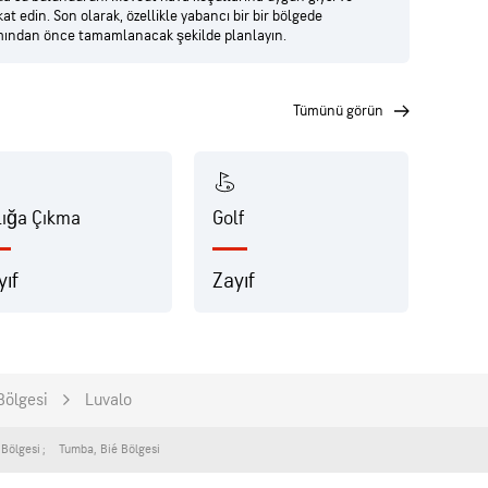
t edin. Son olarak, özellikle yabancı bir bir bölgede
ımından önce tamamlanacak şekilde planlayın.
tümünü görün
lığa Çıkma
Golf
Yıld
yıf
Zayıf
Zayı
Bölgesi
Luvalo
 Bölgesi
Tumba
,
Bié Bölgesi