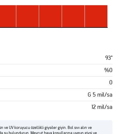
93°
%0
0
G 5 mil/sa
12 mil/sa
e UV koruyucu özellikli giysiler giyin. Bol sıvı alın ve
a su bulundurun. Mevcut hava koşullarına uygun giysi ve