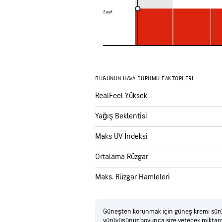
Zayıf
Zayıf
BUGÜNÜN HAVA DURUMU FAKTÖRLERI
RealFeel Yüksek
Yağış Beklentisi
Maks UV İndeksi
Ortalama Rüzgar
Maks. Rüzgar Hamleleri
Güneşten korunmak için güneş kremi sürün v
yürüyüşünüz boyunca size yetecek miktard