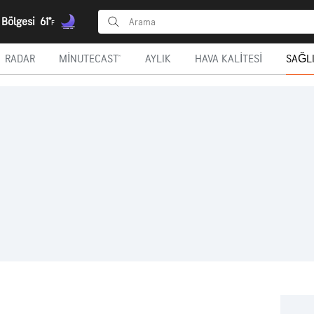
 Bölgesi
61°
F
RADAR
MINUTECAST®
AYLIK
HAVA KALITESI
SAĞLI