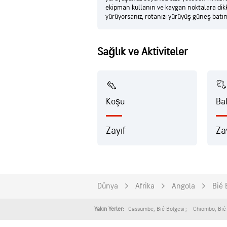
ekipman kullanın ve kaygan noktalara dikka
yürüyorsanız, rotanızı yürüyüş güneş bat
Sağlık ve Aktiviteler
Koşu
Ba
Zayıf
Za
Dünya
Afrika
Angola
Bié 
Cassumbe
,
Bié Bölgesi
Chiombo
,
Bié
Yakın Yerler: