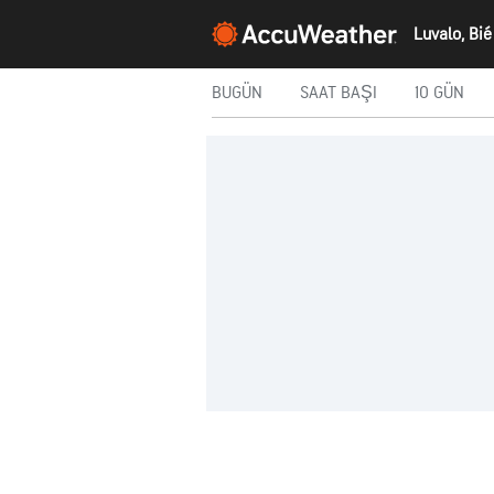
Luvalo, Bié
BUGÜN
SAAT BAŞI
10 GÜN