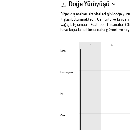
Doğa Yürüyüşü
Diğer dış mekan aktiviteleri gibi doğa y
ilişkisi bulunmaktadır. Çamurlu ve kaygan
yağış bilgisinden, RealFeel (Hissedilen) Sı
hava koşulları altında daha güvenli ve keyif
P
C
İdeal
İdeal
Muhteşem
Muhteşem
İyi
İyi
Orta
Orta