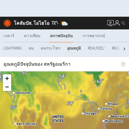
72°
โคลัมบัส, โอไฮโอ
F
เรดาร์
ดาวเทียม
สภาพปัจจุบัน
การพยากรณ์
LIGHTNING
ลม
ลมกระโชก
REALFEEL®
REALFEEL
อุณหภูมิ
อุณหภูมิปัจจุบันของ สหรัฐอเมริกา