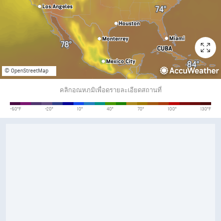
© OpenStreetMap
คลิกอุณหภูมิเพื่อดูรายละเอียดสถานที่
อุณหภูมิ
-50°F
-20°
10°
40°
70°
100°
130°F