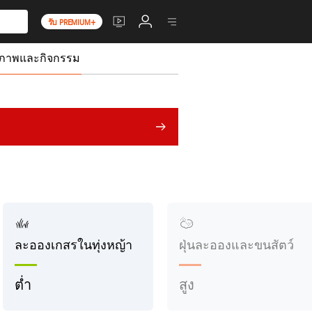
รับ PREMIUM+
ขภาพและกิจกรรม
ละอองเกสรในทุ่งหญ้า
ฝุ่นละอองและขนสัตว์
ต่ำ
สูง