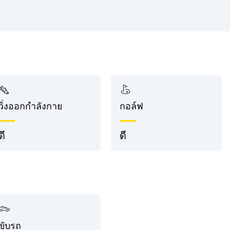
วิ่งออกกำลังกาย
กอล์ฟ
ดี
ดี
ขับรถ