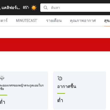
85°
เบอร์แบงก์, แคลิฟอร์เนีย
F
รดาร์
MINUTECAST®
รายเดือน
คุณภาพอากาศ
สุ
ละอองเกสรของหญ้าตระกูลแอมโบร
อากาศชื้น
เซีย
ต่ำ
ต่ำ