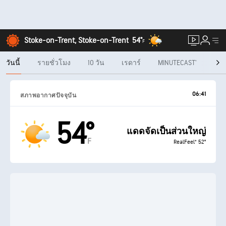
Stoke-on-Trent, Stoke-on-Trent
54°
F
วันนี้
รายชั่วโมง
10 วัน
เรดาร์
MINUTECAST®
ราย
06:41
สภาพอากาศปัจจุบัน
54°
แดดจัดเป็นส่วนใหญ่
F
RealFeel® 52°