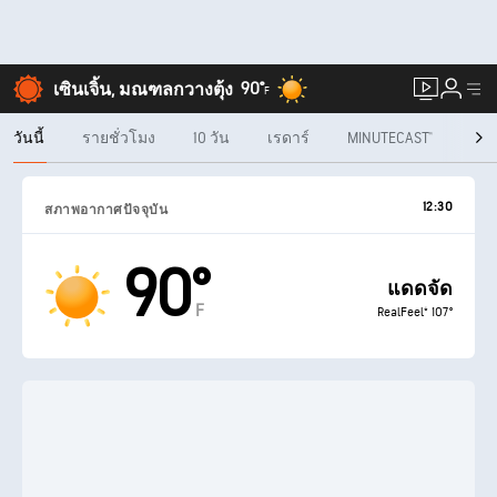
90°
เซินเจิ้น, มณฑลกวางตุ้ง
F
วันนี้
รายชั่วโมง
10 วัน
เรดาร์
MINUTECAST®
ราย
12:30
สภาพอากาศปัจจุบัน
90°
แดดจัด
F
RealFeel® 107°