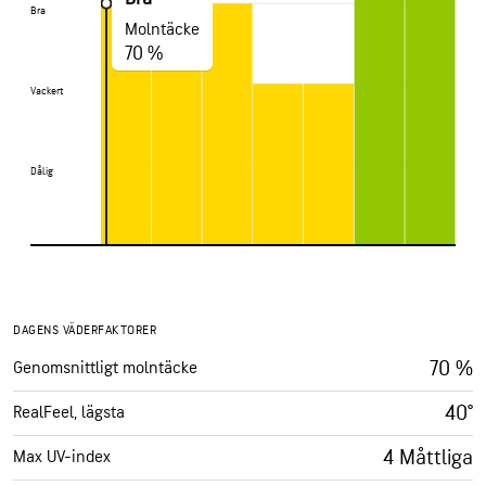
Bra
Bra
Molntäcke
70 %
Vackert
Vackert
Dålig
Dålig
DAGENS VÄDERFAKTORER
70 %
Genomsnittligt molntäcke
40°
RealFeel, lägsta
4 Måttliga
Max UV-index