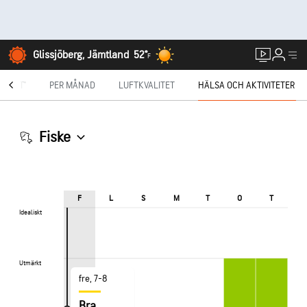
Glissjöberg, Jämtland
52°
F
ECAST®
PER MÅNAD
LUFTKVALITET
HÄLSA OCH AKTIVITETER
Fiske
F
L
S
M
T
O
T
Idealiskt
Idealiskt
Utmärkt
Utmärkt
fre, 7-8
Bra