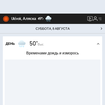
Ukivok, Аляска
49°
F
СУББОТА, 8 АВГУСТА
50°
ДЕНЬ
Выс.
Временами дождь и изморось